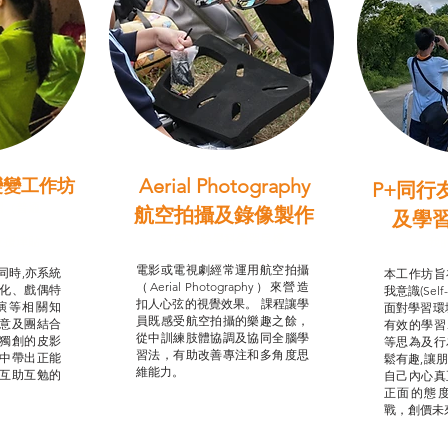
Aerial Photography
變變工作坊
P+同行
習（普通
航空拍攝及錄像製作
及學
STEAM跨學科學習目標
支援津貼
我的
電影或電視劇經常運用航空拍攝
同時,亦系統
本工作坊旨
（Aerial Photography）來營造
化、戲偶特
我意識(Self
扣人心弦的視覺效果。 課程讓學
演等相關知
面對學習環
員既感受航空拍攝的樂趣之餘，
意及團結合
有效的學習
從中訓練肢體協調及協同全腦學
獨創的皮影
等思為及行
習法，有助改善專注和多角度思
中帶出正能
鬆有趣,讓
維能力。
互助互勉的
自己內心真
正面的態
戰，創價未