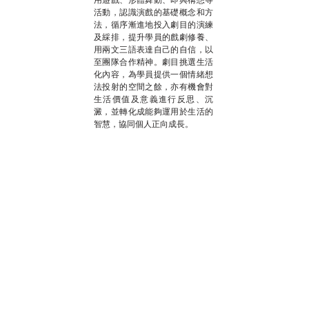
活動，認識演戲的基礎概念和方
法，循序漸進地投入劇目的演練
及綵排，提升學員的戲劇修養、
用兩文三語表達自己的自信，以
至團隊合作精神。劇目挑選生活
化內容，為學員提供一個情緒想
法投射的空間之餘，亦有機會對
生活價值及意義進行反思、沉
澱，並轉化成能夠運用於生活的
智慧，協同個人正向成長。