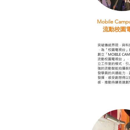
Mobile Campu
流動校園
STEAM跨學科
突破傳統界限，與科
，為「校園電視台」
創立「MOBILE CAMP
流動校園電視台 」
立工作室的模式，引
強的流動智能拍攝裝
發學員的共通能力，
發揮，感受創想得以
感，推動持續表達創