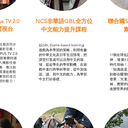
NCS非華語GBL全方位
聯合國S
s TV 2.0
電視台
中文能力提升課程
學習目標
非華語學生綜合支援津貼
智
我的
技潮流同步
以GBL (Game-based learning)
STE
重新定義！
遊戲為本學習的策略，利用有趣
US TV 2.0
的中華文化及日常生活情境，把
17個全球化議
，摒棄費時建
課堂打造成可以活用中文的場
神，發展8
人機動性極
域，提起學生的學習動機，在遊
時代領袖！
備，專注啟
戲中進行跨學科學習，從中加強
「知識就是
譔潛能輕鬆
認、讀、寫中文的能力，為學習
刻都在驟變
實現的成功
中文打好基礎。
發展，兒童
想的動力。
袖，應變的
改變世界的