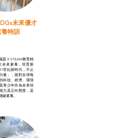
DGs未來優才
素養特訓
啟學教計劃
行動承諾2.0
AM跨學科學習目標
題 X STEAM教育精
大未來素養，培育新
21世紀新時代，不止
力量」，面對全球每
的科技、經濟、環境
及青少年作為未來領
能力及正向態度，是
關鍵素養。