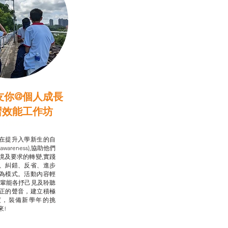
友你@個人成長
習效能工作坊
行動承諾2.0
在提升入學新生的自
-awareness),協助他們
境及要求的轉變,實踐
、糾錯、反省、進步
為模式。活動內容輕
朋輩能各抒己見及聆聽
正的聲音，建立積極
度，裝備新學年的挑
來!