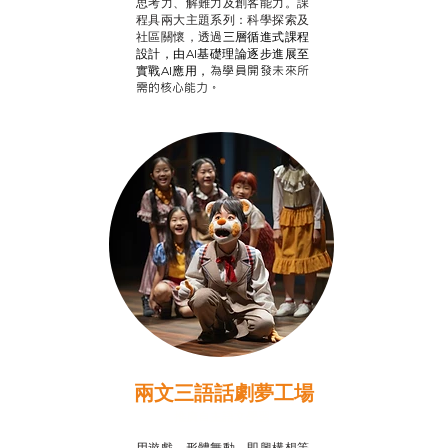
思考力、解難力及創客能力。課
程具兩大主題系列：科學探索及
社區關懷，透過
三層循進式課程
設計，
由AI基礎理論逐步進展至
為學員開發未來所
實戰AI應用，
需的核心能力。
兩文三語話劇夢工場
推廣自主語文學習
用遊戲、形體舞動、即興構想等