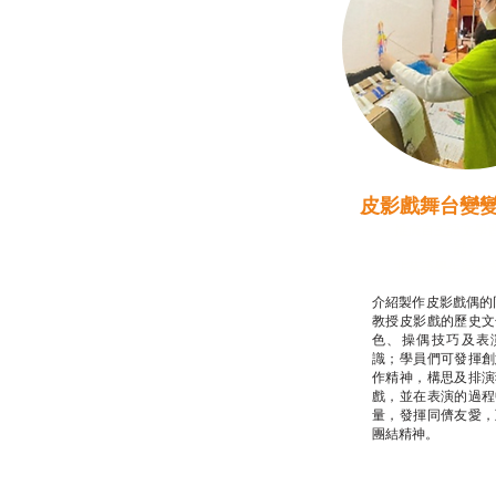
皮影戲舞台變
推廣自主語文學
話）
非華語學生綜合
介紹製作皮影戲偶的
教授皮影戲的歷史文
色、操偶技巧及表
識；學員們可發揮創
作精神，構思及排演
戲，並在表演的過程
量，發揮同儕友愛，
團結精神。