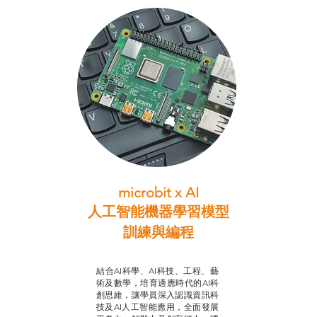
microbit x AI
人工智能機器學習模型
訓練與
編程
智啟學教計劃
結合AI科學、AI科技、工程、藝
術及數學，培育適應時代的AI科
創思維，讓學員深入認識資訊科
技及AI人工智能應用，全面發展