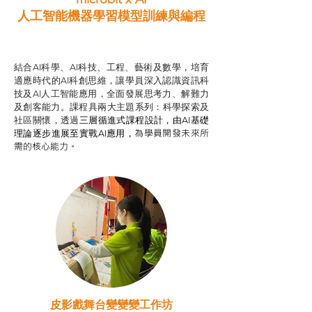
人工智能機器學習模型訓練與
編程
智啟學教計劃
結合AI科學、AI科技、工程、藝術及數學，培育
適應時代的AI科創思維，讓學員深入認識資訊科
技及AI人工智能應用，全面發展思考力、解難力
及創客能力。課程具兩大主題系列：科學探索及
社區關懷，透過
三層循進式課程設計，
由AI基礎
為學員開發未來所
理論逐步進展至實戰AI應用，
需的核心能力。
皮影戲舞台變變變工作坊