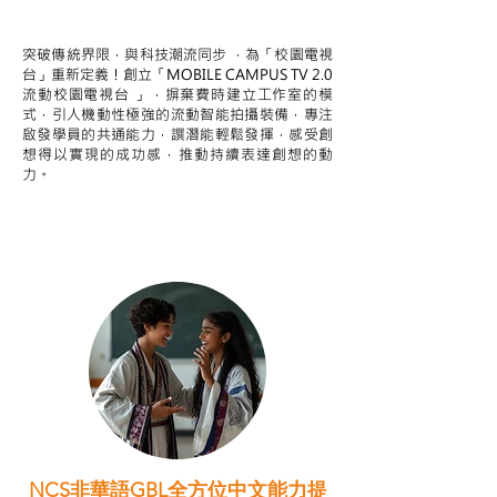
STEAM跨學科學習目標
突破傳統界限，與科技潮流同步 ，為「校園電視
台」重新定義！創立「MOBILE CAMPUS TV 2.0
流動校園電視台 」，摒棄費時建立工作室的模
式，引人機動性極強的流動智能拍攝裝備，專注
啟發學員的共通能力，譔潛能輕鬆發揮，感受創
想得以實現的成功感，推動持續表達創想的動
力。
NCS非華語GBL全方位中文能力提