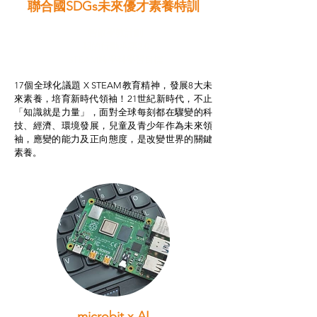
聯合國SDGs未來優才素養特訓
智啟學教計劃
我的行動承諾2.0
STEAM跨學科學習目標
17個全球化議題 X STEAM教育精神，發展8大未
來素養，培育新時代領袖！21世紀新時代，不止
「知識就是力量」，面對全球每刻都在驟變的科
技、經濟、環境發展，兒童及青少年作為未來領
袖，應變的能力及正向態度，是改變世界的關鍵
素養。
microbit x AI