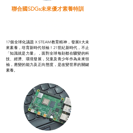
聯合國SDGs未來優才素養特訓
智啟學教計劃
我的行動承諾2.0
STEAM跨學科學習目標
17個全球化議題 X STEAM教育精神，發展8大未
來素養，培育新時代領袖！21世紀新時代，不止
「知識就是力量」，面對全球每刻都在驟變的科
技、經濟、環境發展，兒童及青少年作為未來領
袖，應變的能力及正向態度，是改變世界的關鍵
素養。