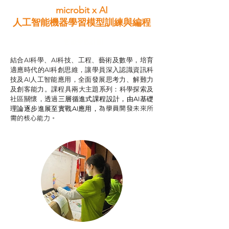
microbit x AI
人工智能機器學習模型訓練與
編程
智啟學教計劃
結合AI科學、AI科技、工程、藝術及數學，培育
適應時代的AI科創思維，讓學員深入認識資訊科
技及AI人工智能應用，全面發展思考力、解難力
及創客能力。課程具兩大主題系列：科學探索及
社區關懷，透過
三層循進式課程設計，
由AI基礎
為學員開發未來所
理論逐步進展至實戰AI應用，
需的核心能力。