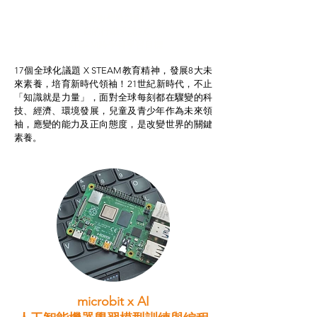
智啟學教計劃
我的行動承諾2.0
STEAM跨學科學習目標
17個全球化議題 X STEAM教育精神，發展8大未
來素養，培育新時代領袖！21世紀新時代，不止
「知識就是力量」，面對全球每刻都在驟變的科
技、經濟、環境發展，兒童及青少年作為未來領
袖，應變的能力及正向態度，是改變世界的關鍵
素養。
microbit x AI