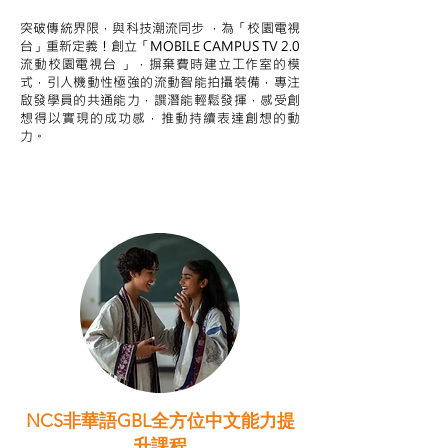
突破傳統界限，與科技潮流同步 ，為「校園電視
台」重新定義！創立「MOBILE CAMPUS TV 2.0
流動校園電視台 」，摒棄費時建立工作室的模
式，引人機動性極強的流動智能拍攝裝備，專注
啟發學員的共通能力，譔潛能輕鬆發揮，感受創
想得以實現的成功感，推動持續表達創想的動
力。
NCS非華語GBL全方位中文能力提
升課程