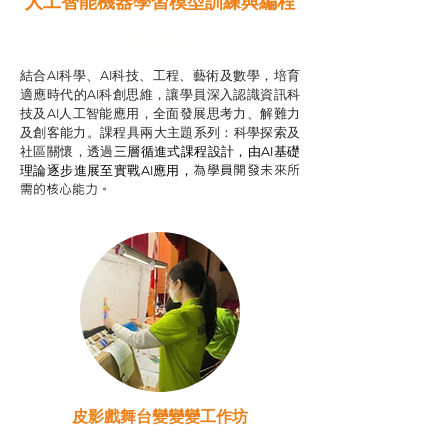
人工智能機器學習模型訓練與
編程
智啟學教計劃
結合AI科學、AI科技、工程、藝術及數學，培育
適應時代的AI科創思維，讓學員深入認識資訊科
技及AI人工智能應用，全面發展思考力、解難力
及創客能力。課程具兩大主題系列：科學探索及
社區關懷，透過
三層循進式課程設計，
由AI基礎
為學員開發未來所
理論逐步進展至實戰AI應用，
需的核心能力。
皮影戲舞台變變變工作坊