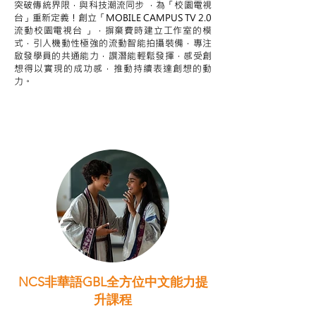
突破傳統界限，與科技潮流同步 ，為「校園電視
台」重新定義！創立「MOBILE CAMPUS TV 2.0
流動校園電視台 」，摒棄費時建立工作室的模
式，引人機動性極強的流動智能拍攝裝備，專注
啟發學員的共通能力，譔潛能輕鬆發揮，感受創
想得以實現的成功感，推動持續表達創想的動
力。
NCS非華語GBL全方位中文能力提
升課程