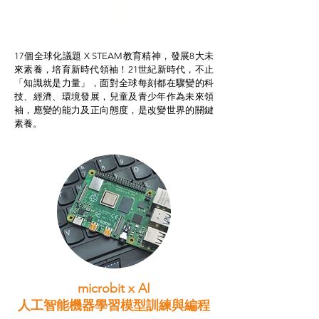
智啟學教計劃
我的行動承諾2.0
STEAM跨學科學習目標
17個全球化議題 X STEAM教育精神，發展8大未
來素養，培育新時代領袖！21世紀新時代，不止
「知識就是力量」，面對全球每刻都在驟變的科
技、經濟、環境發展，兒童及青少年作為未來領
袖，應變的能力及正向態度，是改變世界的關鍵
素養。
microbit x AI
人工智能機器學習模型訓練與
編程