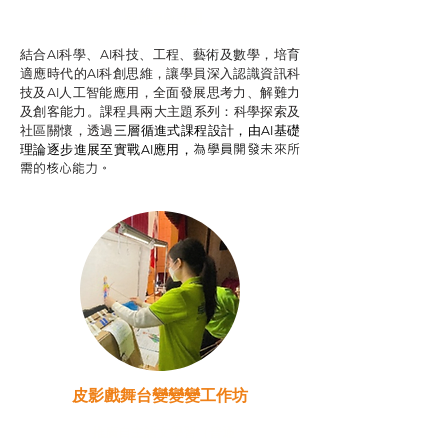
智啟學教計劃
結合AI科學、AI科技、工程、藝術及數學，培育
適應時代的AI科創思維，讓學員深入認識資訊科
技及AI人工智能應用，全面發展思考力、解難力
及創客能力。課程具兩大主題系列：科學探索及
社區關懷，透過
三層循進式課程設計，
由AI基礎
為學員開發未來所
理論逐步進展至實戰AI應用，
需的核心能力。
皮影戲舞台變變變工作坊
推廣自主語文學習（普通