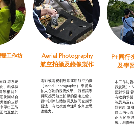
Aerial Photography
變變工作坊
P+同行
習（普通
航空拍攝及錄像製作
及學
STEAM跨學科學習目標
支援津貼
我的
電影或電視劇經常運用航空拍攝
同時,亦系統
本工作坊旨
（Aerial Photography）來營造
化、戲偶特
我意識(Self
扣人心弦的視覺效果。 課程讓學
演等相關知
面對學習環
員既感受航空拍攝的樂趣之餘，
意及團結合
有效的學習
從中訓練肢體協調及協同全腦學
獨創的皮影
等思為及行
習法，有助改善專注和多角度思
中帶出正能
鬆有趣,讓
維能力。
互助互勉的
自己內心真
正面的態
戰，創價未