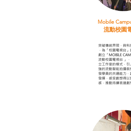
Mobile Campu
流動校園
STEAM跨學科
突破傳統界限，與科
，為「校園電視台」
創立「MOBILE CAMP
流動校園電視台 」
立工作室的模式，引
強的流動智能拍攝裝
發學員的共通能力，
發揮，感受創想得以
感，推動持續表達創