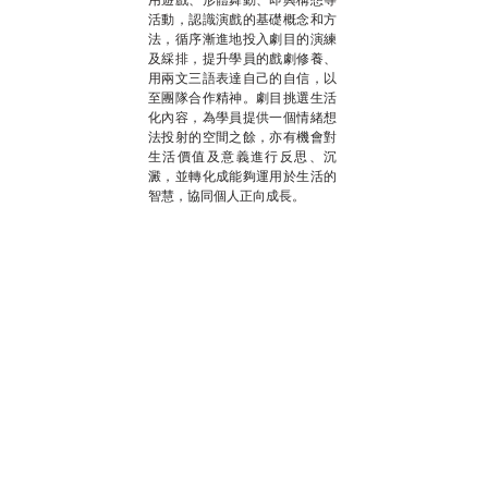
活動，認識演戲的基礎概念和方
法，循序漸進地投入劇目的演練
及綵排，提升學員的戲劇修養、
用兩文三語表達自己的自信，以
至團隊合作精神。劇目挑選生活
化內容，為學員提供一個情緒想
法投射的空間之餘，亦有機會對
生活價值及意義進行反思、沉
澱，並轉化成能夠運用於生活的
智慧，協同個人正向成長。