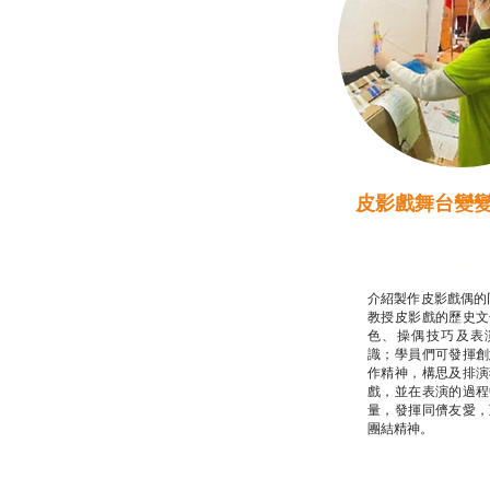
皮影戲舞台變
推廣自主語文學
話）
非華語學生綜合
介紹製作皮影戲偶的
教授皮影戲的歷史文
色、操偶技巧及表
識；學員們可發揮創
作精神，構思及排演
戲，並在表演的過程
量，發揮同儕友愛，
團結精神。