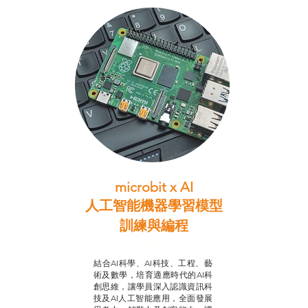
microbit x AI
人工智能機器學習模型
訓練與
編程
智啟學教計劃
結合AI科學、AI科技、工程、藝
術及數學，培育適應時代的AI科
創思維，讓學員深入認識資訊科
技及AI人工智能應用，全面發展