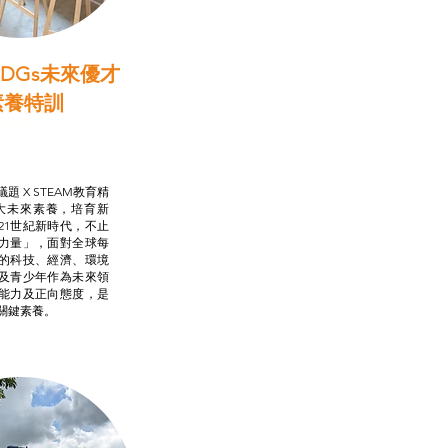
DGs未來優才
素養特訓
啟學教計劃
行動承諾2.0
AM跨學科學習目標
題 X STEAM教育精
大未來素養，培育新
21世紀新時代，不止
力量」，面對全球每
的科技、經濟、環境
及青少年作為未來領
能力及正向態度，是
關鍵素養。