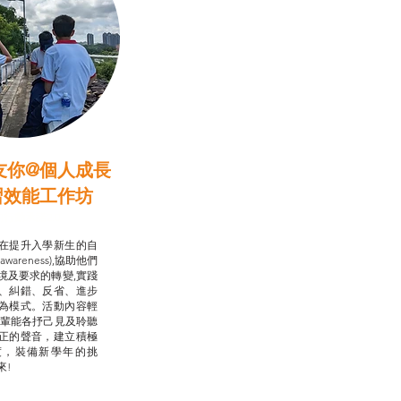
友你@個人成長
習效能工作坊
行動承諾2.0
在提升入學新生的自
-awareness),協助他們
境及要求的轉變,實踐
、糾錯、反省、進步
為模式。活動內容輕
朋輩能各抒己見及聆聽
正的聲音，建立積極
度，裝備新學年的挑
來!