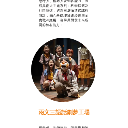
思考力、解難力及創客能力。課
程具兩大主題系列：科學探索及
社區關懷，透過
三層循進式課程
設計，
由AI基礎理論逐步進展至
為學員開發未來所
實戰AI應用，
需的核心能力。
兩文三語話劇夢工場
推廣自主語文學習
用遊戲、形體舞動、即興構想等