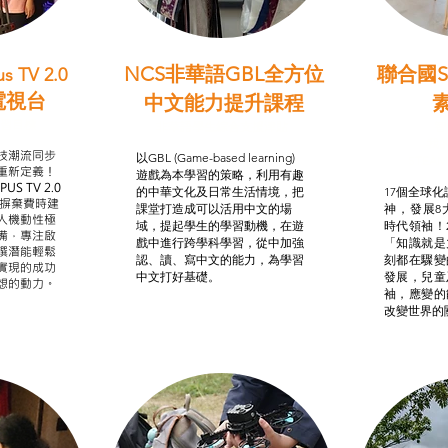
NCS非華語GBL全方位
聯合國S
s TV 2.0
電視台
中文能力提升課程
學習目標
非華語學生綜合支援津貼
智
我的
技潮流同步
以GBL (Game-based learning)
STE
重新定義！
遊戲為本學習的策略，利用有趣
US TV 2.0
的中華文化及日常生活情境，把
17個全球化議
，摒棄費時建
課堂打造成可以活用中文的場
神，發展8
人機動性極
域，提起學生的學習動機，在遊
時代領袖！
備，專注啟
戲中進行跨學科學習，從中加強
「知識就是
譔潛能輕鬆
認、讀、寫中文的能力，為學習
刻都在驟變
實現的成功
中文打好基礎。
發展，兒童
想的動力。
袖，應變的
改變世界的