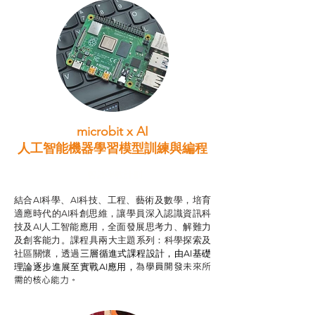
microbit x AI
人工智能機器學習模型訓練與
編程
智啟學教計劃
結合AI科學、AI科技、工程、藝術及數學，培育
適應時代的AI科創思維，讓學員深入認識資訊科
技及AI人工智能應用，全面發展思考力、解難力
及創客能力。課程具兩大主題系列：科學探索及
社區關懷，透過
三層循進式課程設計，
由AI基礎
為學員開發未來所
理論逐步進展至實戰AI應用，
需的核心能力。