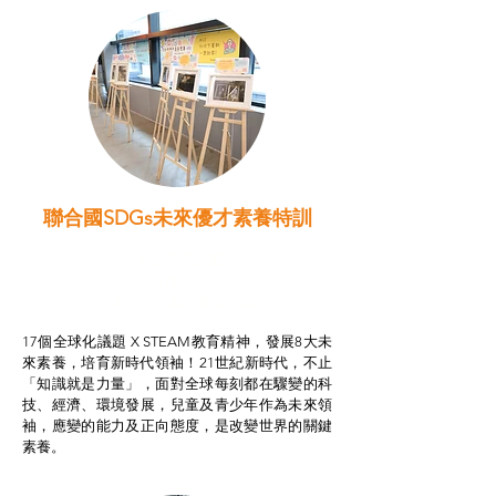
聯合國SDGs未來優才素養特訓
智啟學教計劃
我的行動承諾2.0
STEAM跨學科學習目標
17個全球化議題 X STEAM教育精神，發展8大未
來素養，培育新時代領袖！21世紀新時代，不止
「知識就是力量」，面對全球每刻都在驟變的科
技、經濟、環境發展，兒童及青少年作為未來領
袖，應變的能力及正向態度，是改變世界的關鍵
素養。