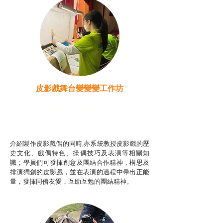
皮影戲舞台變變變工作坊
推廣自主語文學習（普通
話）
非華語學生綜合支援津貼
介紹製作皮影戲偶的同時,亦系統教授皮影戲的歷
史文化、戲偶特色、操偶技巧及表演等相關知
識；學員們可發揮創意及團結合作精神，構思及
排演獨創的皮影戲，並在表演的過程中帶出正能
量，發揮同儕友愛，互助互勉的團結精神。