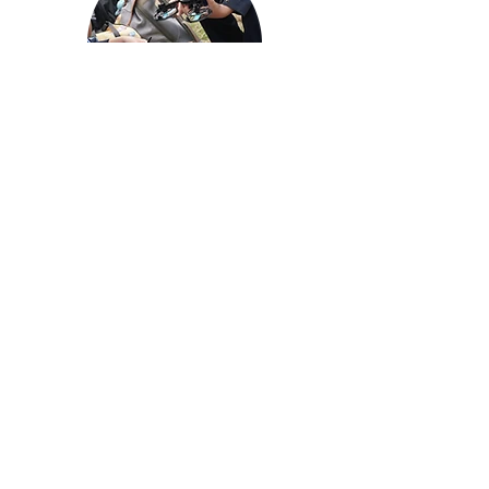
Aerial Photography
航空拍攝及錄像製作
STEAM跨學科學習目標
電影或電視劇經常運用航空拍攝（Aerial
Photography）來營造扣人心弦的視覺效果。 課
程讓學員既感受航空拍攝的樂趣之餘，從中訓練
肢體協調及協同全腦學習法，有助改善專注和多
角度思維能力。