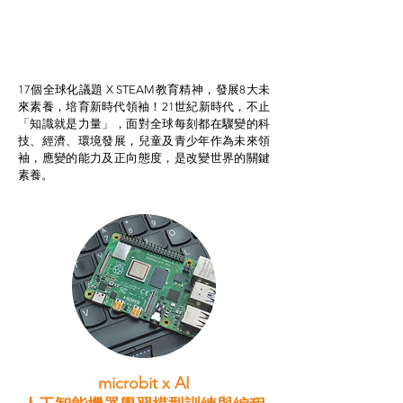
智啟學教計劃
我的行動承諾2.0
STEAM跨學科學習目標
17個全球化議題 X STEAM教育精神，發展8大未
來素養，培育新時代領袖！21世紀新時代，不止
「知識就是力量」，面對全球每刻都在驟變的科
技、經濟、環境發展，兒童及青少年作為未來領
袖，應變的能力及正向態度，是改變世界的關鍵
素養。
microbit x AI