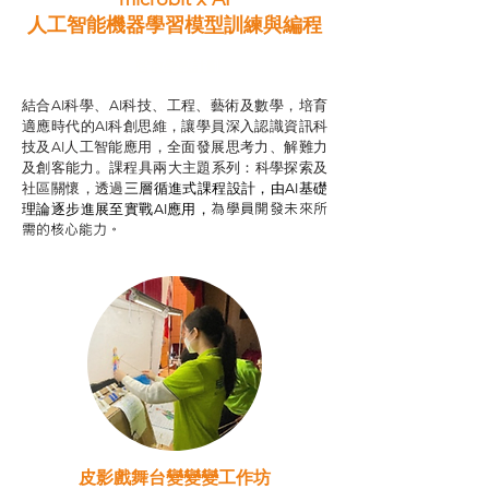
人工智能機器學習模型訓練與
編程
智啟學教計劃
結合AI科學、AI科技、工程、藝術及數學，培育
適應時代的AI科創思維，讓學員深入認識資訊科
技及AI人工智能應用，全面發展思考力、解難力
及創客能力。課程具兩大主題系列：科學探索及
社區關懷，透過
三層循進式課程設計，
由AI基礎
為學員開發未來所
理論逐步進展至實戰AI應用，
需的核心能力。
皮影戲舞台變變變工作坊