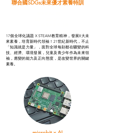
聯合國SDGs未來優才素養特訓
智啟學教計劃
我的行動承諾2.0
STEAM跨學科學習目標
17個全球化議題 X STEAM教育精神，發展8大未
來素養，培育新時代領袖！21世紀新時代，不止
「知識就是力量」，面對全球每刻都在驟變的科
技、經濟、環境發展，兒童及青少年作為未來領
袖，應變的能力及正向態度，是改變世界的關鍵
素養。
microbit x AI