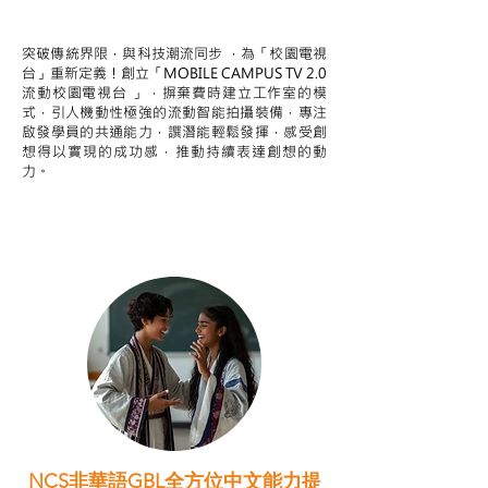
STEAM跨學科學習目標
突破傳統界限，與科技潮流同步 ，為「校園電視
台」重新定義！創立「MOBILE CAMPUS TV 2.0
流動校園電視台 」，摒棄費時建立工作室的模
式，引人機動性極強的流動智能拍攝裝備，專注
啟發學員的共通能力，譔潛能輕鬆發揮，感受創
想得以實現的成功感，推動持續表達創想的動
力。
NCS非華語GBL全方位中文能力提