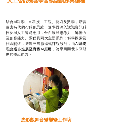
人工智能機器學習模型訓練與
編程
智啟學教計劃
結合AI科學、AI科技、工程、藝術及數學，培育
適應時代的AI科創思維，讓學員深入認識資訊科
技及AI人工智能應用，全面發展思考力、解難力
及創客能力。課程具兩大主題系列：科學探索及
社區關懷，透過
三層循進式課程設計，
由AI基礎
為學員開發未來所
理論逐步進展至實戰AI應用，
需的核心能力。
皮影戲舞台變變變工作坊