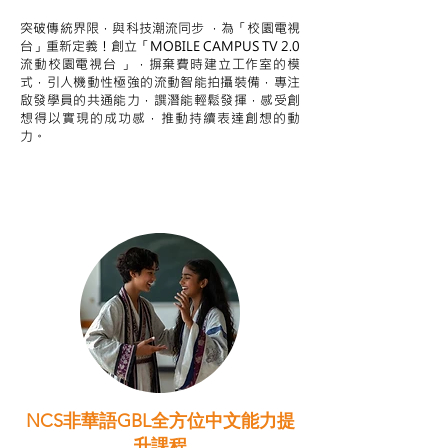
突破傳統界限，與科技潮流同步 ，為「校園電視
台」重新定義！創立「MOBILE CAMPUS TV 2.0
流動校園電視台 」，摒棄費時建立工作室的模
式，引人機動性極強的流動智能拍攝裝備，專注
啟發學員的共通能力，譔潛能輕鬆發揮，感受創
想得以實現的成功感，推動持續表達創想的動
力。
NCS非華語GBL全方位中文能力提
升課程