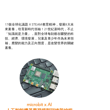
智啟學教計劃
我的行動承諾2.0
STEAM跨學科學習目標
17個全球化議題 X STEAM教育精神，發展8大未
來素養，培育新時代領袖！21世紀新時代，不止
「知識就是力量」，面對全球每刻都在驟變的科
技、經濟、環境發展，兒童及青少年作為未來領
袖，應變的能力及正向態度，是改變世界的關鍵
素養。
microbit x AI