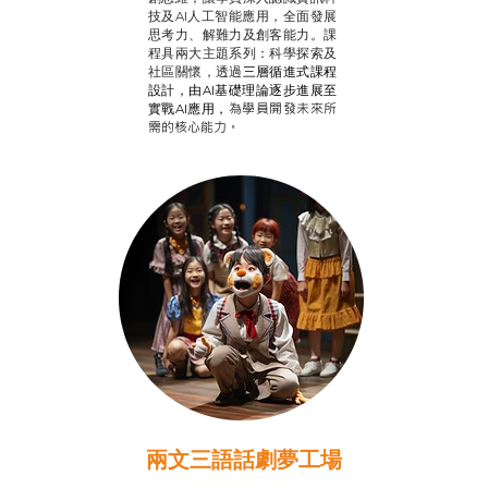
技及AI人工智能應用，全面發展
思考力、解難力及創客能力。課
程具兩大主題系列：科學探索及
社區關懷，透過
三層循進式課程
設計，
由AI基礎理論逐步進展至
為學員開發未來所
實戰AI應用，
需的核心能力。
兩文三語話劇夢工場
推廣自主語文學習