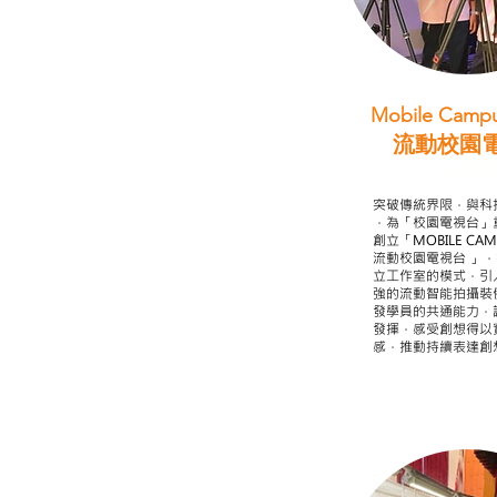
Mobile Campu
流動校園
STEAM跨學科
突破傳統界限，與科
，為「校園電視台」
創立「MOBILE CAMP
流動校園電視台 」
立工作室的模式，引
強的流動智能拍攝裝
發學員的共通能力，
發揮，感受創想得以
感，推動持續表達創