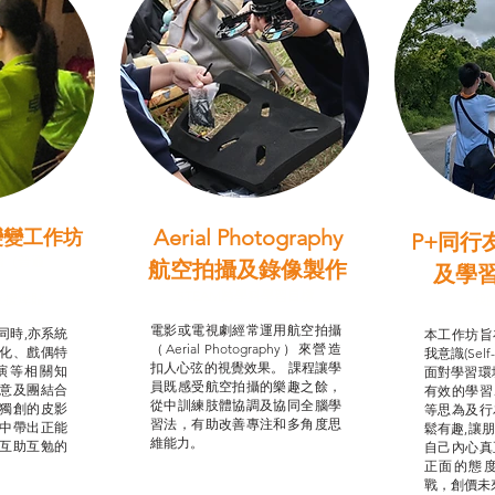
Aerial Photography
變變工作坊
P+同行
習（普通
航空拍攝及錄像製作
及學
STEAM跨學科學習目標
支援津貼
我的
電影或電視劇經常運用航空拍攝
同時,亦系統
本工作坊旨
（Aerial Photography）來營造
化、戲偶特
我意識(Self
扣人心弦的視覺效果。 課程讓學
演等相關知
面對學習環
員既感受航空拍攝的樂趣之餘，
意及團結合
有效的學習
從中訓練肢體協調及協同全腦學
獨創的皮影
等思為及行
習法，有助改善專注和多角度思
中帶出正能
鬆有趣,讓
維能力。
互助互勉的
自己內心真
正面的態
戰，創價未