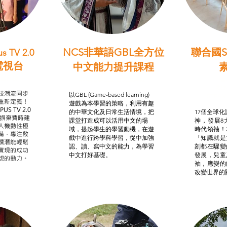
NCS非華語GBL全方位
聯合國S
s TV 2.0
電視台
中文能力提升課程
學習目標
非華語學生綜合支援津貼
智
我的
技潮流同步
以GBL (Game-based learning)
STE
重新定義！
遊戲為本學習的策略，利用有趣
US TV 2.0
的中華文化及日常生活情境，把
17個全球化議
，摒棄費時建
課堂打造成可以活用中文的場
神，發展8
人機動性極
域，提起學生的學習動機，在遊
時代領袖！
備，專注啟
戲中進行跨學科學習，從中加強
「知識就是
譔潛能輕鬆
認、讀、寫中文的能力，為學習
刻都在驟變
實現的成功
中文打好基礎。
發展，兒童
想的動力。
袖，應變的
改變世界的