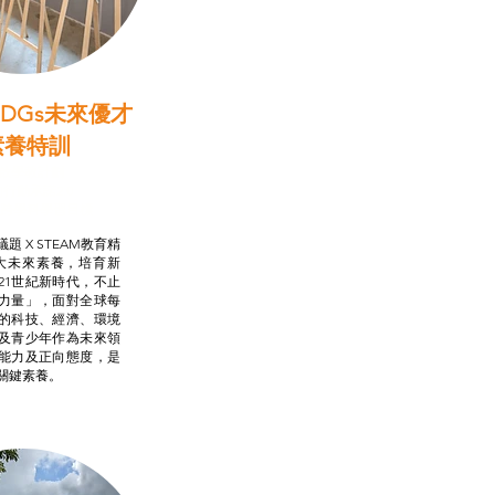
DGs未來優才
素養特訓
啟學教計劃
行動承諾2.0
AM跨學科學習目標
題 X STEAM教育精
大未來素養，培育新
21世紀新時代，不止
力量」，面對全球每
的科技、經濟、環境
及青少年作為未來領
能力及正向態度，是
關鍵素養。