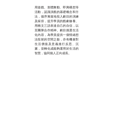
用遊戲、形體舞動、即興構想等
活動，認識演戲的基礎概念和方
法，循序漸進地投入劇目的演練
及綵排，提升學員的戲劇修養、
用兩文三語表達自己的自信，以
至團隊合作精神。劇目挑選生活
化內容，為學員提供一個情緒想
法投射的空間之餘，亦有機會對
生活價值及意義進行反思、沉
澱，並轉化成能夠運用於生活的
智慧，協同個人正向成長。