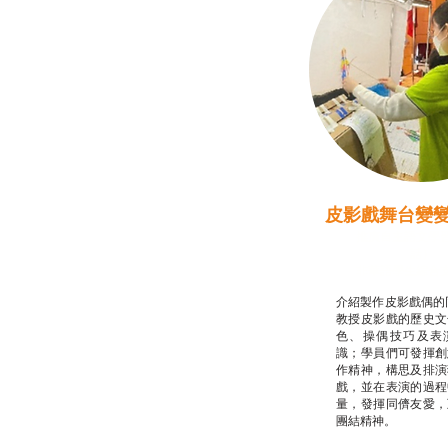
皮影戲舞台變
推廣自主語文學
話）
非華語學生綜合
介紹製作皮影戲偶的
教授皮影戲的歷史文
色、操偶技巧及表
識；學員們可發揮創
作精神，構思及排演
戲，並在表演的過程
量，發揮同儕友愛，
團結精神。