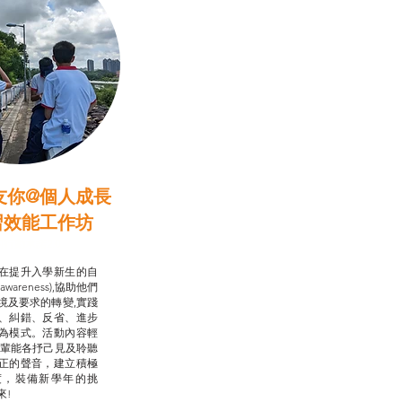
友你@個人成長
習效能工作坊
行動承諾2.0
在提升入學新生的自
-awareness),協助他們
境及要求的轉變,實踐
、糾錯、反省、進步
為模式。活動內容輕
朋輩能各抒己見及聆聽
正的聲音，建立積極
度，裝備新學年的挑
來!