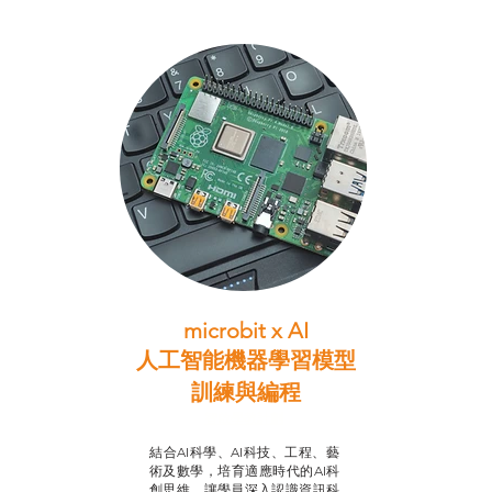
microbit x AI
人工智能機器學習模型
訓練與
編程
智啟學教計劃
結合AI科學、AI科技、工程、藝
術及數學，培育適應時代的AI科
創思維，讓學員深入認識資訊科