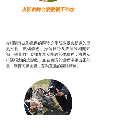
皮影戲舞台變變變工作坊
推廣自主語文學習（普通
話）
非華語學生綜合支援津貼
介紹製作皮影戲偶的同時,亦系統教授皮影戲的歷
史文化、戲偶特色、操偶技巧及表演等相關知
識；學員們可發揮創意及團結合作精神，構思及
排演獨創的皮影戲，並在表演的過程中帶出正能
量，發揮同儕友愛，互助互勉的團結精神。