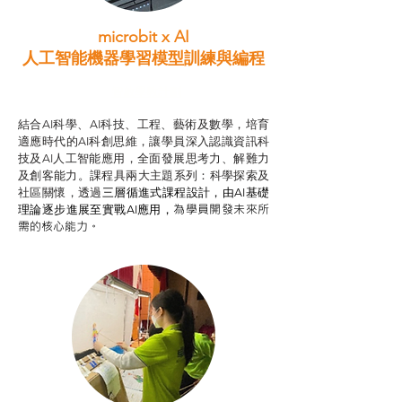
microbit x AI
人工智能機器學習模型訓練與
編程
智啟學教計劃
結合AI科學、AI科技、工程、藝術及數學，培育
適應時代的AI科創思維，讓學員深入認識資訊科
技及AI人工智能應用，全面發展思考力、解難力
及創客能力。課程具兩大主題系列：科學探索及
社區關懷，透過
三層循進式課程設計，
由AI基礎
為學員開發未來所
理論逐步進展至實戰AI應用，
需的核心能力。