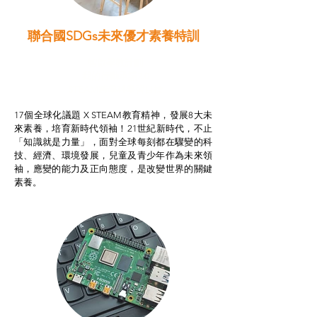
聯合國SDGs未來優才素養特訓
智啟學教計劃
我的行動承諾2.0
STEAM跨學科學習目標
17個全球化議題 X STEAM教育精神，發展8大未
來素養，培育新時代領袖！21世紀新時代，不止
「知識就是力量」，面對全球每刻都在驟變的科
技、經濟、環境發展，兒童及青少年作為未來領
袖，應變的能力及正向態度，是改變世界的關鍵
素養。