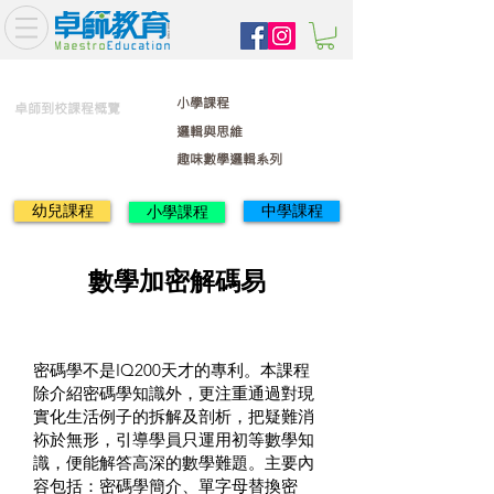
小學課程
卓師到校課程概覽
邏輯與思維
趣味數學邏輯系列
幼兒課程
中學課程
小學課程
數學加密解碼易
密碼學不是IQ200天才的專利。本課程
除介紹密碼學知識外，更注重通過對現
實化生活例子的拆解及剖析，把疑難消
袮於無形，引導學員只運用初等數學知
識，便能解答高深的數學難題。主要內
容包括：密碼學簡介、單字母替換密