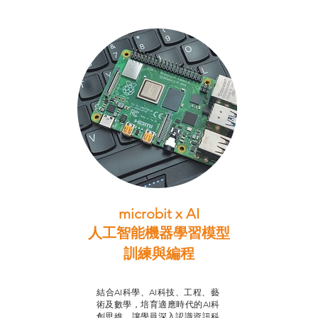
microbit x AI
人工智能機器學習模型
訓練與
編程
智啟學教計劃
結合AI科學、AI科技、工程、藝
術及數學，培育適應時代的AI科
創思維，讓學員深入認識資訊科