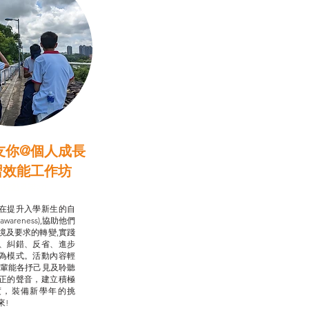
友你@個人成長
習效能工作坊
行動承諾2.0
在提升入學新生的自
-awareness),協助他們
境及要求的轉變,實踐
、糾錯、反省、進步
為模式。活動內容輕
朋輩能各抒己見及聆聽
正的聲音，建立積極
度，裝備新學年的挑
來!