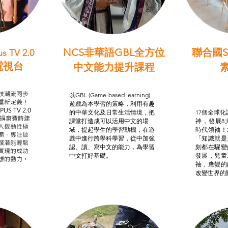
NCS非華語GBL全方位
聯合國S
s TV 2.0
電視台
中文能力提升課程
學習目標
非華語學生綜合支援津貼
智
我的
技潮流同步
以GBL (Game-based learning)
STE
重新定義！
遊戲為本學習的策略，利用有趣
US TV 2.0
的中華文化及日常生活情境，把
17個全球化議
，摒棄費時建
課堂打造成可以活用中文的場
神，發展8
人機動性極
域，提起學生的學習動機，在遊
時代領袖！
備，專注啟
戲中進行跨學科學習，從中加強
「知識就是
譔潛能輕鬆
認、讀、寫中文的能力，為學習
刻都在驟變
實現的成功
中文打好基礎。
發展，兒童
想的動力。
袖，應變的
改變世界的