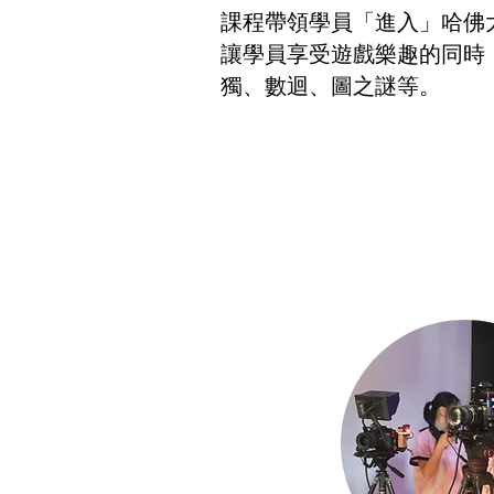
課程帶領學員「進入」哈佛
讓學員享受遊戲樂趣的同時
獨、數迴、圖之謎等。