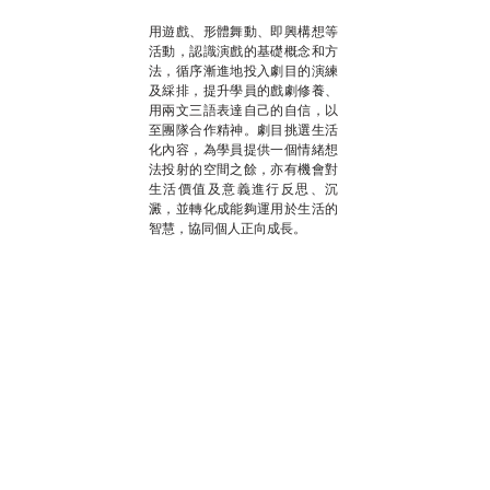
用遊戲、形體舞動、即興構想等
活動，認識演戲的基礎概念和方
法，循序漸進地投入劇目的演練
及綵排，提升學員的戲劇修養、
用兩文三語表達自己的自信，以
至團隊合作精神。劇目挑選生活
化內容，為學員提供一個情緒想
法投射的空間之餘，亦有機會對
生活價值及意義進行反思、沉
澱，並轉化成能夠運用於生活的
智慧，協同個人正向成長。