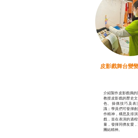
皮影戲舞台變
推廣自主語文學
話）
非華語學生綜合
介紹製作皮影戲偶的
教授皮影戲的歷史文
色、操偶技巧及表
識；學員們可發揮創
作精神，構思及排演
戲，並在表演的過程
量，發揮同儕友愛，
團結精神。