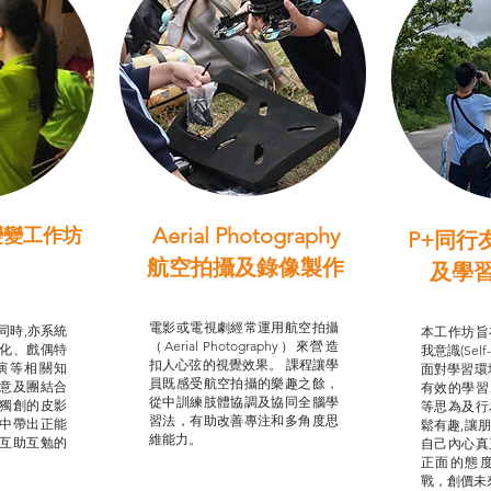
Aerial Photography
變變工作坊
P+同行
習（普通
航空拍攝及錄像製作
及學
STEAM跨學科學習目標
支援津貼
我的
電影或電視劇經常運用航空拍攝
同時,亦系統
本工作坊旨
（Aerial Photography）來營造
化、戲偶特
我意識(Self
扣人心弦的視覺效果。 課程讓學
演等相關知
面對學習環
員既感受航空拍攝的樂趣之餘，
意及團結合
有效的學習
從中訓練肢體協調及協同全腦學
獨創的皮影
等思為及行
習法，有助改善專注和多角度思
中帶出正能
鬆有趣,讓
維能力。
互助互勉的
自己內心真
正面的態
戰，創價未