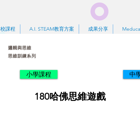
到校課程
A.I. STEAM教育方案
成果分享
Meduca
邏輯與思維
思維訓練系列
小學課程
中
180哈佛思維遊戲