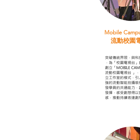
Mobile Campu
流動校園
STEAM跨學科
突破傳統界限，與科
，為「校園電視台」
創立「MOBILE CAMP
流動校園電視台 」
立工作室的模式，引
強的流動智能拍攝裝
發學員的共通能力，
發揮，感受創想得以
感，推動持續表達創