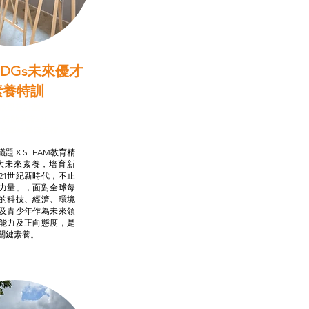
DGs未來優才
素養特訓
啟學教計劃
行動承諾2.0
AM跨學科學習目標
題 X STEAM教育精
大未來素養，培育新
21世紀新時代，不止
力量」，面對全球每
的科技、經濟、環境
及青少年作為未來領
能力及正向態度，是
關鍵素養。