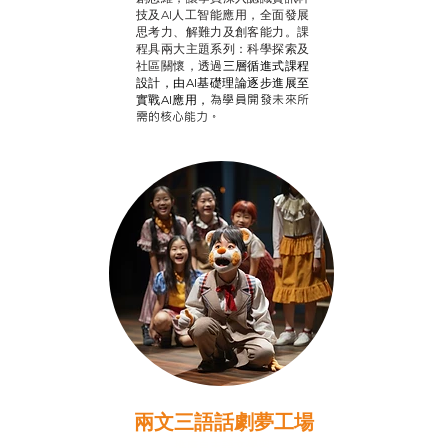
技及AI人工智能應用，全面發展
思考力、解難力及創客能力。課
程具兩大主題系列：科學探索及
社區關懷，透過
三層循進式課程
設計，
由AI基礎理論逐步進展至
為學員開發未來所
實戰AI應用，
需的核心能力。
兩文三語話劇夢工場
推廣自主語文學習