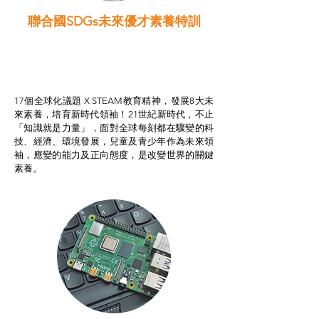
聯合國SDGs未來優才素養特訓
智啟學教計劃
我的行動承諾2.0
STEAM跨學科學習目標
17個全球化議題 X STEAM教育精神，發展8大未
來素養，培育新時代領袖！21世紀新時代，不止
「知識就是力量」，面對全球每刻都在驟變的科
技、經濟、環境發展，兒童及青少年作為未來領
袖，應變的能力及正向態度，是改變世界的關鍵
素養。