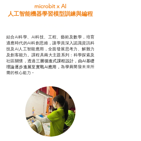
microbit x AI
人工智能機器學習模型訓練與
編程
智啟學教計劃
結合AI科學、AI科技、工程、藝術及數學，培育
適應時代的AI科創思維，讓學員深入認識資訊科
技及AI人工智能應用，全面發展思考力、解難力
及創客能力。課程具兩大主題系列：科學探索及
社區關懷，透過
三層循進式課程設計，
由AI基礎
為學員開發未來所
理論逐步進展至實戰AI應用，
需的核心能力。