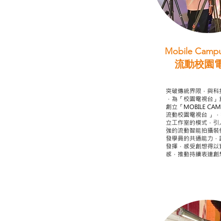
Mobile Campu
流動校園
STEAM跨學科
突破傳統界限，與科
，為「校園電視台」
創立「MOBILE CAMP
流動校園電視台 」
立工作室的模式，引
強的流動智能拍攝裝
發學員的共通能力，
發揮，感受創想得以
感，推動持續表達創