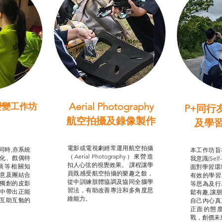
Aerial Photography
變變工作坊
P+同行
習（普通
航空拍攝及錄像製作
及學
STEAM跨學科學習目標
支援津貼
我的
電影或電視劇經常運用航空拍攝
同時,亦系統
本工作坊旨
（Aerial Photography）來營造
化、戲偶特
我意識(Self
扣人心弦的視覺效果。 課程讓學
演等相關知
面對學習環
員既感受航空拍攝的樂趣之餘，
意及團結合
有效的學習
從中訓練肢體協調及協同全腦學
獨創的皮影
等思為及行
習法，有助改善專注和多角度思
中帶出正能
鬆有趣,讓
維能力。
互助互勉的
自己內心真
正面的態
戰，創價未