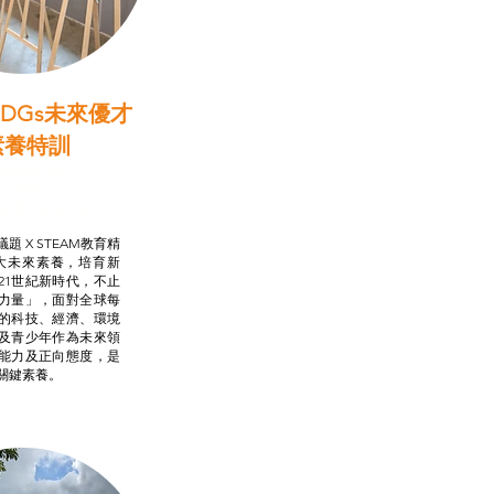
DGs未來優才
素養特訓
啟學教計劃
行動承諾2.0
AM跨學科學習目標
題 X STEAM教育精
大未來素養，培育新
21世紀新時代，不止
力量」，面對全球每
的科技、經濟、環境
及青少年作為未來領
能力及正向態度，是
關鍵素養。