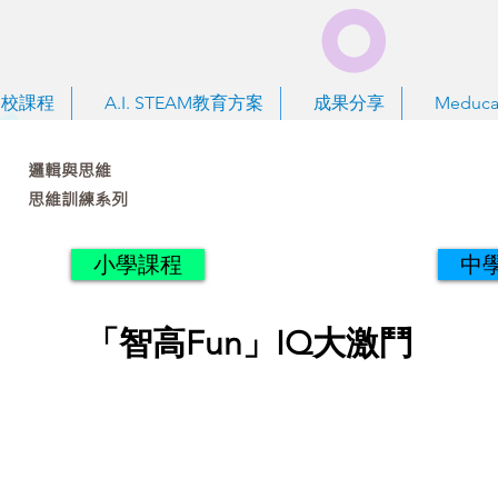
到校課程
A.I. STEAM教育方案
成果分享
Meduca
邏輯與思維
思維訓練系列
小學課程
中
「智高Fun」IQ大激鬥