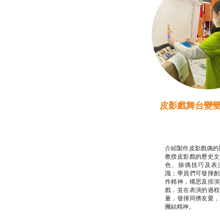
皮影戲舞台變
推廣自主語文學
話）
非華語學生綜合
介紹製作皮影戲偶的
教授皮影戲的歷史文
色、操偶技巧及表
識；學員們可發揮創
作精神，構思及排演
戲，並在表演的過程
量，發揮同儕友愛，
團結精神。