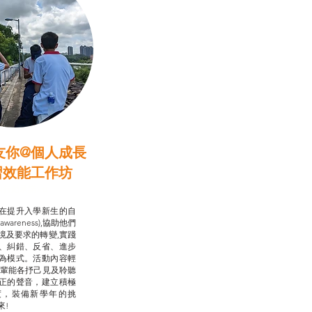
友你@個人成長
習效能工作坊
行動承諾2.0
在提升入學新生的自
-awareness),協助他們
境及要求的轉變,實踐
、糾錯、反省、進步
為模式。活動內容輕
朋輩能各抒己見及聆聽
正的聲音，建立積極
度，裝備新學年的挑
來!