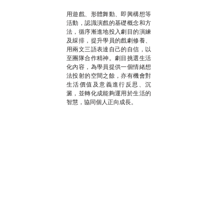
用遊戲、形體舞動、即興構想等
活動，認識演戲的基礎概念和方
法，循序漸進地投入劇目的演練
及綵排，提升學員的戲劇修養、
用兩文三語表達自己的自信，以
至團隊合作精神。劇目挑選生活
化內容，為學員提供一個情緒想
法投射的空間之餘，亦有機會對
生活價值及意義進行反思、沉
澱，並轉化成能夠運用於生活的
智慧，協同個人正向成長。