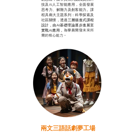
技及AI人工智能應用，全面發展
思考力、解難力及創客能力。課
程具兩大主題系列：科學探索及
社區關懷，透過
三層循進式課程
設計，
由AI基礎理論逐步進展至
為學員開發未來所
實戰AI應用，
需的核心能力。
兩文三語話劇夢工場
推廣自主語文學習