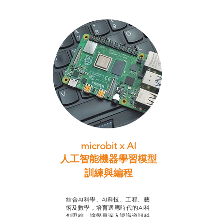
microbit x AI
人工智能機器學習模型
訓練與
編程
智啟學教計劃
結合AI科學、AI科技、工程、藝
術及數學，培育適應時代的AI科
創思維，讓學員深入認識資訊科