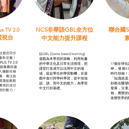
NCS非華語GBL全方位
聯合國S
s TV 2.0
電視台
中文能力提升課程
學習目標
非華語學生綜合支援津貼
智
我的
技潮流同步
以GBL (Game-based learning)
STE
重新定義！
遊戲為本學習的策略，利用有趣
US TV 2.0
的中華文化及日常生活情境，把
17個全球化議
，摒棄費時建
課堂打造成可以活用中文的場
神，發展8
人機動性極
域，提起學生的學習動機，在遊
時代領袖！
備，專注啟
戲中進行跨學科學習，從中加強
「知識就是
譔潛能輕鬆
認、讀、寫中文的能力，為學習
刻都在驟變
實現的成功
中文打好基礎。
發展，兒童
想的動力。
袖，應變的
改變世界的