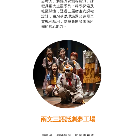
思考力、解難力及創客能力。課
程具兩大主題系列：科學探索及
社區關懷，透過
三層循進式課程
設計，
由AI基礎理論逐步進展至
為學員開發未來所
實戰AI應用，
需的核心能力。
兩文三語話劇夢工場
推廣自主語文學習
用遊戲、形體舞動、即興構想等