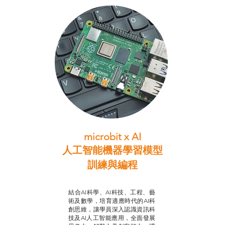
microbit x AI
人工智能機器學習模型
訓練與
編程
智啟學教計劃
結合AI科學、AI科技、工程、藝
術及數學，培育適應時代的AI科
創思維，讓學員深入認識資訊科
技及AI人工智能應用，全面發展