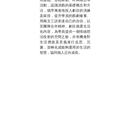
活動，認識演戲的基礎概念和方
法，循序漸進地投入劇目的演練
及綵排，提升學員的戲劇修養、
用兩文三語表達自己的自信，以
至團隊合作精神。劇目挑選生活
化內容，為學員提供一個情緒想
法投射的空間之餘，亦有機會對
生活價值及意義進行反思、沉
澱，並轉化成能夠運用於生活的
智慧，協同個人正向成長。