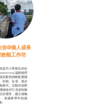
友你@個人成長
習效能工作坊
行動承諾2.0
在提升入學新生的自
-awareness),協助他們
境及要求的轉變,實踐
、糾錯、反省、進步
為模式。活動內容輕
朋輩能各抒己見及聆聽
正的聲音，建立積極
度，裝備新學年的挑
來!