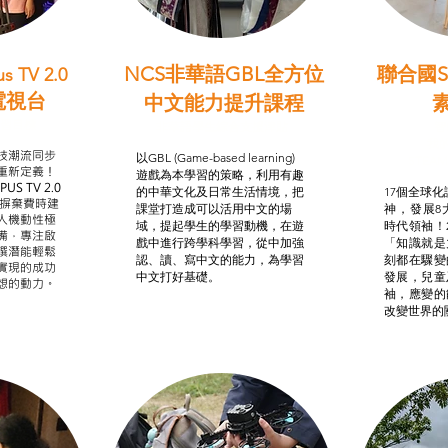
NCS非華語GBL全方位
聯合國S
s TV 2.0
電視台
中文能力提升課程
學習目標
非華語學生綜合支援津貼
智
我的
技潮流同步
以GBL (Game-based learning)
STE
重新定義！
遊戲為本學習的策略，利用有趣
US TV 2.0
的中華文化及日常生活情境，把
17個全球化議
，摒棄費時建
課堂打造成可以活用中文的場
神，發展8
人機動性極
域，提起學生的學習動機，在遊
時代領袖！
備，專注啟
戲中進行跨學科學習，從中加強
「知識就是
譔潛能輕鬆
認、讀、寫中文的能力，為學習
刻都在驟變
實現的成功
中文打好基礎。
發展，兒童
想的動力。
袖，應變的
改變世界的