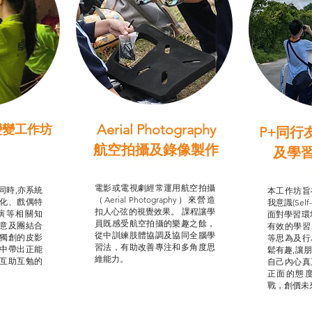
Aerial Photography
變變工作坊
P+同行
習（普通
航空拍攝及錄像製作
及學
STEAM跨學科學習目標
支援津貼
我的
電影或電視劇經常運用航空拍攝
同時,亦系統
本工作坊旨
（Aerial Photography）來營造
化、戲偶特
我意識(Self
扣人心弦的視覺效果。 課程讓學
演等相關知
面對學習環
員既感受航空拍攝的樂趣之餘，
意及團結合
有效的學習
從中訓練肢體協調及協同全腦學
獨創的皮影
等思為及行
習法，有助改善專注和多角度思
中帶出正能
鬆有趣,讓
維能力。
互助互勉的
自己內心真
正面的態
戰，創價未