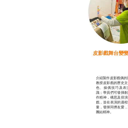
皮影戲舞台變
推廣自主語文學
話）
非華語學生綜合
介紹製作皮影戲偶的
教授皮影戲的歷史文
色、操偶技巧及表
識；學員們可發揮創
作精神，構思及排演
戲，並在表演的過程
量，發揮同儕友愛，
團結精神。