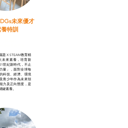
DGs未來優才
素養特訓
啟學教計劃
行動承諾2.0
AM跨學科學習目標
題 X STEAM教育精
大未來素養，培育新
21世紀新時代，不止
力量」，面對全球每
的科技、經濟、環境
及青少年作為未來領
能力及正向態度，是
關鍵素養。