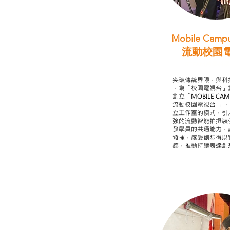
Mobile Campu
流動校園
STEAM跨學科
突破傳統界限，與科
，為「校園電視台」
創立「MOBILE CAMP
流動校園電視台 」
立工作室的模式，引
強的流動智能拍攝裝
發學員的共通能力，
發揮，感受創想得以
感，推動持續表達創