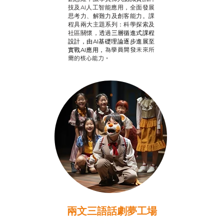
技及AI人工智能應用，全面發展
思考力、解難力及創客能力。課
程具兩大主題系列：科學探索及
社區關懷，透過
三層循進式課程
設計，
由AI基礎理論逐步進展至
為學員開發未來所
實戰AI應用，
需的核心能力。
兩文三語話劇夢工場
推廣自主語文學習