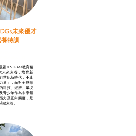
DGs未來優才
素養特訓
啟學教計劃
行動承諾2.0
AM跨學科學習目標
題 X STEAM教育精
大未來素養，培育新
21世紀新時代，不止
力量」，面對全球每
的科技、經濟、環境
及青少年作為未來領
能力及正向態度，是
關鍵素養。