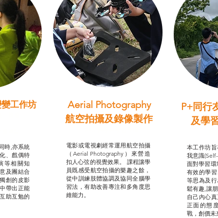
Aerial Photography
變變工作坊
P+同行
習（普通
航空拍攝及錄像製作
及學
STEAM跨學科學習目標
支援津貼
我的
電影或電視劇經常運用航空拍攝
同時,亦系統
本工作坊旨
（Aerial Photography）來營造
化、戲偶特
我意識(Self
扣人心弦的視覺效果。 課程讓學
演等相關知
面對學習環
員既感受航空拍攝的樂趣之餘，
意及團結合
有效的學習
從中訓練肢體協調及協同全腦學
獨創的皮影
等思為及行
習法，有助改善專注和多角度思
中帶出正能
鬆有趣,讓
維能力。
互助互勉的
自己內心真
正面的態
戰，創價未