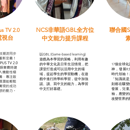
NCS非華語GBL全方位
聯合國S
s TV 2.0
電視台
中文能力提升課程
學習目標
非華語學生綜合支援津貼
智
我的
技潮流同步
以GBL (Game-based learning)
STE
重新定義！
遊戲為本學習的策略，利用有趣
US TV 2.0
的中華文化及日常生活情境，把
17個全球化議
，摒棄費時建
課堂打造成可以活用中文的場
神，發展8
人機動性極
域，提起學生的學習動機，在遊
時代領袖！
備，專注啟
戲中進行跨學科學習，從中加強
「知識就是
譔潛能輕鬆
認、讀、寫中文的能力，為學習
刻都在驟變
實現的成功
中文打好基礎。
發展，兒童
想的動力。
袖，應變的
改變世界的