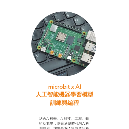
microbit x AI
人工智能機器學習模型
訓練與
編程
智啟學教計劃
結合AI科學、AI科技、工程、藝
術及數學，培育適應時代的AI科
創思維，讓學員深入認識資訊科