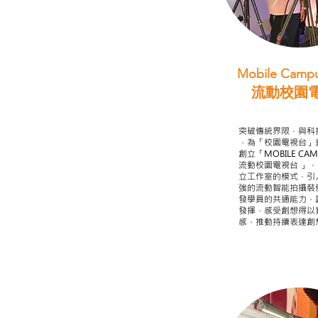
Mobile Campu
流動校園
STEAM跨學科
突破傳統界限，與科
，為「校園電視台」
創立「MOBILE CAMP
流動校園電視台 」
立工作室的模式，引
強的流動智能拍攝裝
發學員的共通能力，
發揮，感受創想得以
感，推動持續表達創