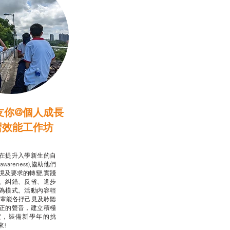
友你@個人成長
習效能工作坊
行動承諾2.0
在提升入學新生的自
-awareness),協助他們
境及要求的轉變,實踐
、糾錯、反省、進步
為模式。活動內容輕
朋輩能各抒己見及聆聽
正的聲音，建立積極
度，裝備新學年的挑
來!