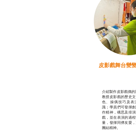
皮影戲舞台變
推廣自主語文學
話）
非華語學生綜合
介紹製作皮影戲偶的
教授皮影戲的歷史文
色、操偶技巧及表
識；學員們可發揮創
作精神，構思及排演
戲，並在表演的過程
量，發揮同儕友愛，
團結精神。