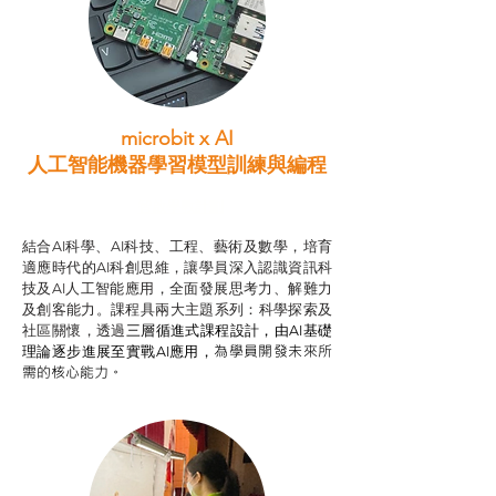
microbit x AI
人工智能機器學習模型訓練與
編程
智啟學教計劃
結合AI科學、AI科技、工程、藝術及數學，培育
適應時代的AI科創思維，讓學員深入認識資訊科
技及AI人工智能應用，全面發展思考力、解難力
及創客能力。課程具兩大主題系列：科學探索及
社區關懷，透過
三層循進式課程設計，
由AI基礎
為學員開發未來所
理論逐步進展至實戰AI應用，
需的核心能力。