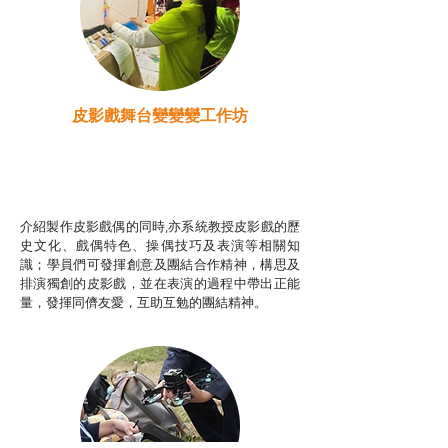
皮影戲舞台變變變工作坊
推廣自主語文學習（普通
話）
非華語學生綜合支援津貼
介紹製作皮影戲偶的同時,亦系統教授皮影戲的歷
史文化、戲偶特色、操偶技巧及表演等相關知
識；學員們可發揮創意及團結合作精神，構思及
排演獨創的皮影戲，並在表演的過程中帶出正能
量，發揮同儕友愛，互助互勉的團結精神。