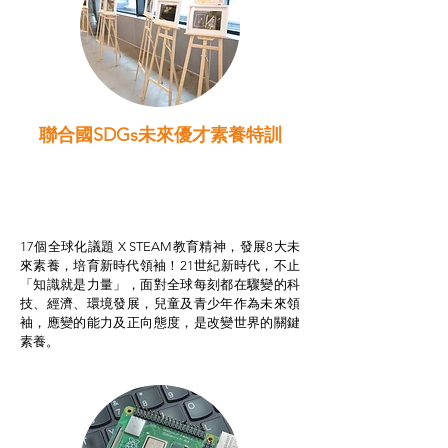
聯合國SDGs未來優才素養特訓
智啟學教計劃
我的行動承諾2.0
STEAM跨學科學習目標
17個全球化議題 X STEAM教育精神，發展8大未
來素養，培育新時代領袖！21世紀新時代，不止
「知識就是力量」，面對全球每刻都在驟變的科
技、經濟、環境發展，兒童及青少年作為未來領
袖，應變的能力及正向態度，是改變世界的關鍵
素養。