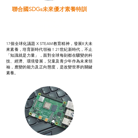
聯合國SDGs未來優才素養特訓
智啟學教計劃
我的行動承諾2.0
STEAM跨學科學習目標
17個全球化議題 X STEAM教育精神，發展8大未
來素養，培育新時代領袖！21世紀新時代，不止
「知識就是力量」，面對全球每刻都在驟變的科
技、經濟、環境發展，兒童及青少年作為未來領
袖，應變的能力及正向態度，是改變世界的關鍵
素養。