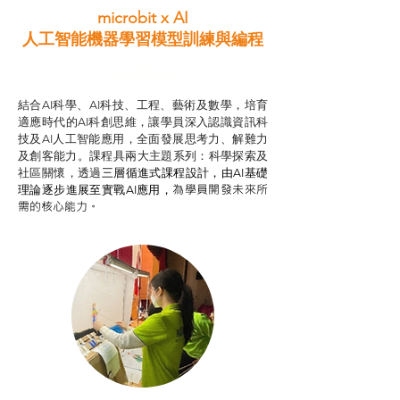
microbit x AI
人工智能機器學習模型訓練與
編程
智啟學教計劃
結合AI科學、AI科技、工程、藝術及數學，培育
適應時代的AI科創思維，讓學員深入認識資訊科
技及AI人工智能應用，全面發展思考力、解難力
及創客能力。課程具兩大主題系列：科學探索及
社區關懷，透過
三層循進式課程設計，
由AI基礎
為學員開發未來所
理論逐步進展至實戰AI應用，
需的核心能力。