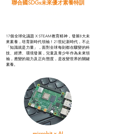
聯合國SDGs未來優才素養特訓
智啟學教計劃
我的行動承諾2.0
STEAM跨學科學習目標
17個全球化議題 X STEAM教育精神，發展8大未
來素養，培育新時代領袖！21世紀新時代，不止
「知識就是力量」，面對全球每刻都在驟變的科
技、經濟、環境發展，兒童及青少年作為未來領
袖，應變的能力及正向態度，是改變世界的關鍵
素養。
microbit x AI