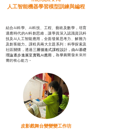
人工智能機器學習模型訓練與
編程
智啟學教計劃
結合AI科學、AI科技、工程、藝術及數學，培育
適應時代的AI科創思維，讓學員深入認識資訊科
技及AI人工智能應用，全面發展思考力、解難力
及創客能力。課程具兩大主題系列：科學探索及
社區關懷，透過
三層循進式課程設計，
由AI基礎
為學員開發未來所
理論逐步進展至實戰AI應用，
需的核心能力。
皮影戲舞台變變變工作坊