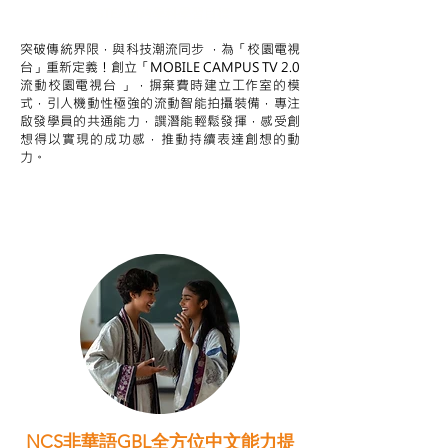
STEAM跨學科學習目標
突破傳統界限，與科技潮流同步 ，為「校園電視
台」重新定義！創立「MOBILE CAMPUS TV 2.0
流動校園電視台 」，摒棄費時建立工作室的模
式，引人機動性極強的流動智能拍攝裝備，專注
啟發學員的共通能力，譔潛能輕鬆發揮，感受創
想得以實現的成功感，推動持續表達創想的動
力。
NCS非華語GBL全方位中文能力提