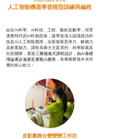
人工智能機器學習模型訓練與
編程
智啟學教計劃
結合AI科學、AI科技、工程、藝術及數學，培育
適應時代的AI科創思維，讓學員深入認識資訊科
技及AI人工智能應用，全面發展思考力、解難力
及創客能力。課程具兩大主題系列：科學探索及
社區關懷，透過
三層循進式課程設計，
由AI基礎
為學員開發未來所
理論逐步進展至實戰AI應用，
需的核心能力。
皮影戲舞台變變變工作坊