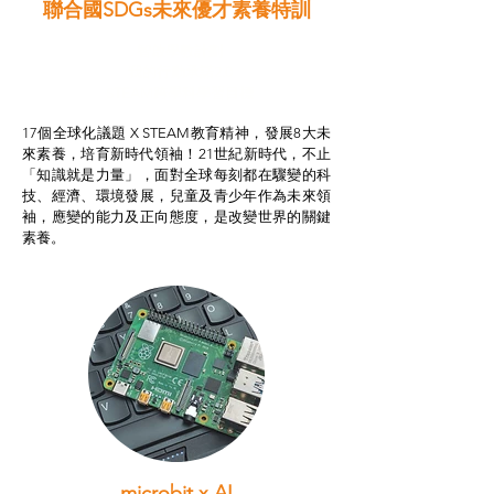
聯合國SDGs未來優才素養特訓
智啟學教計劃
我的行動承諾2.0
STEAM跨學科學習目標
17個全球化議題 X STEAM教育精神，發展8大未
來素養，培育新時代領袖！21世紀新時代，不止
「知識就是力量」，面對全球每刻都在驟變的科
技、經濟、環境發展，兒童及青少年作為未來領
袖，應變的能力及正向態度，是改變世界的關鍵
素養。
microbit x AI