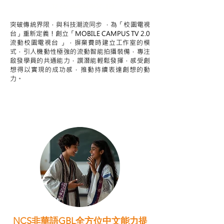
STEAM跨學科學習目標
突破傳統界限，與科技潮流同步 ，為「校園電視
台」重新定義！創立「MOBILE CAMPUS TV 2.0
流動校園電視台 」，摒棄費時建立工作室的模
式，引人機動性極強的流動智能拍攝裝備，專注
啟發學員的共通能力，譔潛能輕鬆發揮，感受創
想得以實現的成功感，推動持續表達創想的動
力。
NCS非華語GBL全方位中文能力提