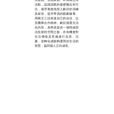
活動，認識演戲的基礎概念和方
法，循序漸進地投入劇目的演練
及綵排，提升學員的戲劇修養、
用兩文三語表達自己的自信，以
至團隊合作精神。劇目挑選生活
化內容，為學員提供一個情緒想
法投射的空間之餘，亦有機會對
生活價值及意義進行反思、沉
澱，並轉化成能夠運用於生活的
智慧，協同個人正向成長。