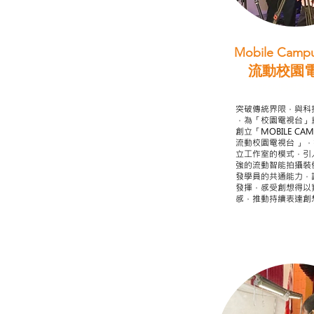
Mobile Campu
流動校園
STEAM跨學科
突破傳統界限，與科
，為「校園電視台」
創立「MOBILE CAMP
流動校園電視台 」
立工作室的模式，引
強的流動智能拍攝裝
發學員的共通能力，
發揮，感受創想得以
感，推動持續表達創