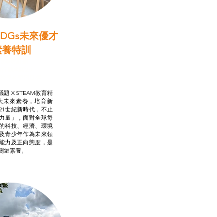
DGs未來優才
素養特訓
啟學教計劃
行動承諾2.0
AM跨學科學習目標
題 X STEAM教育精
大未來素養，培育新
21世紀新時代，不止
力量」，面對全球每
的科技、經濟、環境
及青少年作為未來領
能力及正向態度，是
關鍵素養。