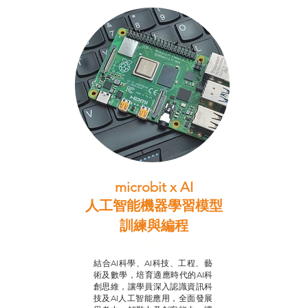
microbit x AI
人工智能機器學習模型
訓練與
編程
智啟學教計劃
結合AI科學、AI科技、工程、藝
術及數學，培育適應時代的AI科
創思維，讓學員深入認識資訊科
技及AI人工智能應用，全面發展