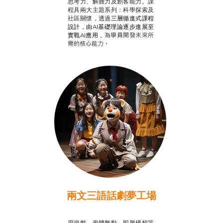
思考力、解難力及創客能力。課
程具兩大主題系列：科學探索及
社區關懷，透過
三層循進式課程
設計，
由AI基礎理論逐步進展至
為學員開發未來所
實戰AI應用，
需的核心能力。
兩文三語話劇夢工場
推廣自主語文學習
用遊戲、形體舞動、即興構想等