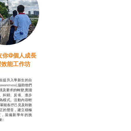
友你@個人成長
習效能工作坊
行動承諾2.0
在提升入學新生的自
-awareness),協助他們
境及要求的轉變,實踐
、糾錯、反省、進步
為模式。活動內容輕
朋輩能各抒己見及聆聽
正的聲音，建立積極
度，裝備新學年的挑
來!