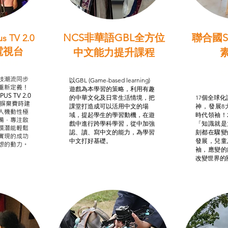
NCS非華語GBL全方位
聯合國S
s TV 2.0
電視台
中文能力提升課程
學習目標
非華語學生綜合支援津貼
智
我的
技潮流同步
以GBL (Game-based learning)
STE
重新定義！
遊戲為本學習的策略，利用有趣
US TV 2.0
的中華文化及日常生活情境，把
17個全球化議
，摒棄費時建
課堂打造成可以活用中文的場
神，發展8
人機動性極
域，提起學生的學習動機，在遊
時代領袖！
備，專注啟
戲中進行跨學科學習，從中加強
「知識就是
譔潛能輕鬆
認、讀、寫中文的能力，為學習
刻都在驟變
實現的成功
中文打好基礎。
發展，兒童
想的動力。
袖，應變的
改變世界的