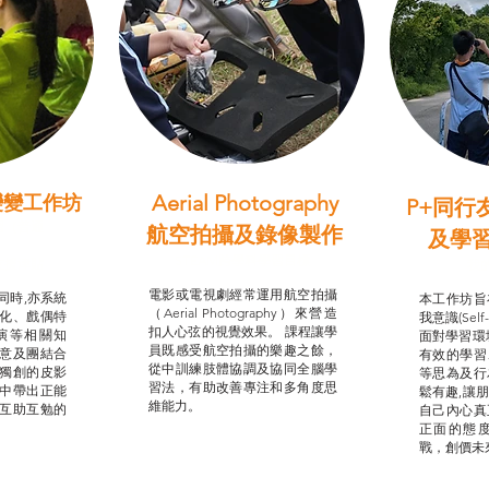
Aerial Photography
變變工作坊
P+同行
習（普通
航空拍攝及錄像製作
及學
STEAM跨學科學習目標
支援津貼
我的
電影或電視劇經常運用航空拍攝
同時,亦系統
本工作坊旨
（Aerial Photography）來營造
化、戲偶特
我意識(Self
扣人心弦的視覺效果。 課程讓學
演等相關知
面對學習環
員既感受航空拍攝的樂趣之餘，
意及團結合
有效的學習
從中訓練肢體協調及協同全腦學
獨創的皮影
等思為及行
習法，有助改善專注和多角度思
中帶出正能
鬆有趣,讓
維能力。
互助互勉的
自己內心真
正面的態
戰，創價未