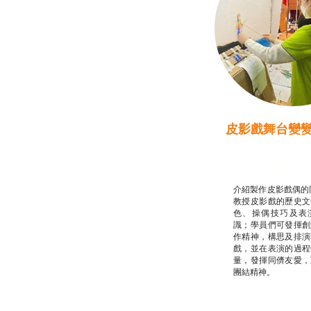
皮影戲舞台變
推廣自主語文學
話）
非華語學生綜合
介紹製作皮影戲偶的
教授皮影戲的歷史文
色、操偶技巧及表
識；學員們可發揮創
作精神，構思及排演
戲，並在表演的過程
量，發揮同儕友愛，
團結精神。