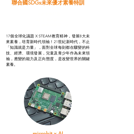
聯合國SDGs未來優才素養特訓
智啟學教計劃
我的行動承諾2.0
STEAM跨學科學習目標
17個全球化議題 X STEAM教育精神，發展8大未
來素養，培育新時代領袖！21世紀新時代，不止
「知識就是力量」，面對全球每刻都在驟變的科
技、經濟、環境發展，兒童及青少年作為未來領
袖，應變的能力及正向態度，是改變世界的關鍵
素養。
microbit x AI