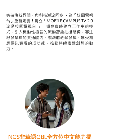
STEAM跨學科學習目標
突破傳統界限，與科技潮流同步 ，為「校園電視
台」重新定義！創立「MOBILE CAMPUS TV 2.0
流動校園電視台 」，摒棄費時建立工作室的模
式，引人機動性極強的流動智能拍攝裝備，專注
啟發學員的共通能力，譔潛能輕鬆發揮，感受創
想得以實現的成功感，推動持續表達創想的動
力。
NCS非華語GBL全方位中文能力提