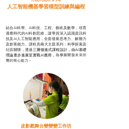
人工智能機器學習模型訓練與
編程
智啟學教計劃
結合AI科學、AI科技、工程、藝術及數學，培育
適應時代的AI科創思維，讓學員深入認識資訊科
技及AI人工智能應用，全面發展思考力、解難力
及創客能力。課程具兩大主題系列：科學探索及
社區關懷，透過
三層循進式課程設計，
由AI基礎
為學員開發未來所
理論逐步進展至實戰AI應用，
需的核心能力。
皮影戲舞台變變變工作坊