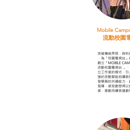
Mobile Campu
流動校園
STEAM跨學科
突破傳統界限，與科
，為「校園電視台」
創立「MOBILE CAMP
流動校園電視台 」
立工作室的模式，引
強的流動智能拍攝裝
發學員的共通能力，
發揮，感受創想得以
感，推動持續表達創