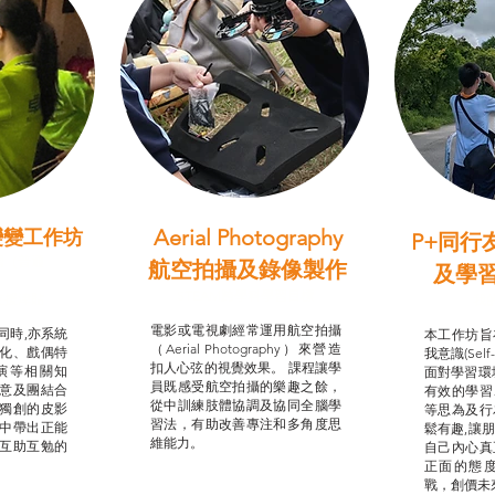
Aerial Photography
變變工作坊
P+同行
習（普通
航空拍攝及錄像製作
及學
STEAM跨學科學習目標
支援津貼
我的
電影或電視劇經常運用航空拍攝
同時,亦系統
本工作坊旨
（Aerial Photography）來營造
化、戲偶特
我意識(Self
扣人心弦的視覺效果。 課程讓學
演等相關知
面對學習環
員既感受航空拍攝的樂趣之餘，
意及團結合
有效的學習
從中訓練肢體協調及協同全腦學
獨創的皮影
等思為及行
習法，有助改善專注和多角度思
中帶出正能
鬆有趣,讓
維能力。
互助互勉的
自己內心真
正面的態
戰，創價未