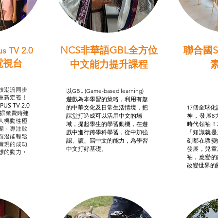
NCS非華語GBL全方位
聯合國S
s TV 2.0
電視台
中文能力提升課程
學習目標
非華語學生綜合支援津貼
智
我的
技潮流同步
以GBL (Game-based learning)
STE
重新定義！
遊戲為本學習的策略，利用有趣
US TV 2.0
的中華文化及日常生活情境，把
17個全球化議
，摒棄費時建
課堂打造成可以活用中文的場
神，發展8
人機動性極
域，提起學生的學習動機，在遊
時代領袖！
備，專注啟
戲中進行跨學科學習，從中加強
「知識就是
譔潛能輕鬆
認、讀、寫中文的能力，為學習
刻都在驟變
實現的成功
中文打好基礎。
發展，兒童
想的動力。
袖，應變的
改變世界的