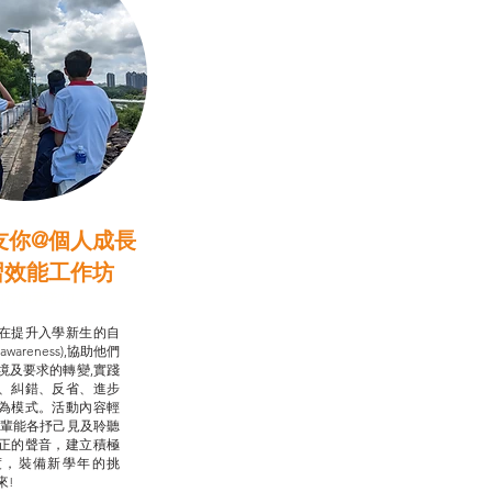
友你@個人成長
習效能工作坊
行動承諾2.0
在提升入學新生的自
-awareness),協助他們
境及要求的轉變,實踐
、糾錯、反省、進步
為模式。活動內容輕
朋輩能各抒己見及聆聽
正的聲音，建立積極
度，裝備新學年的挑
來!