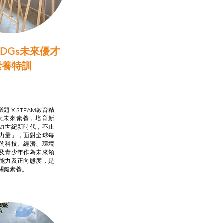
DGs未來優才
素養特訓
啟學教計劃
行動承諾2.0
AM跨學科學習目標
題 X STEAM教育精
大未來素養，培育新
21世紀新時代，不止
力量」，面對全球每
的科技、經濟、環境
及青少年作為未來領
能力及正向態度，是
關鍵素養。