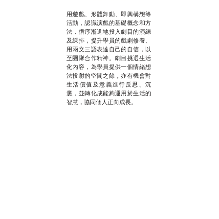
用遊戲、形體舞動、即興構想等
活動，認識演戲的基礎概念和方
法，循序漸進地投入劇目的演練
及綵排，提升學員的戲劇修養、
用兩文三語表達自己的自信，以
至團隊合作精神。劇目挑選生活
化內容，為學員提供一個情緒想
法投射的空間之餘，亦有機會對
生活價值及意義進行反思、沉
澱，並轉化成能夠運用於生活的
智慧，協同個人正向成長。