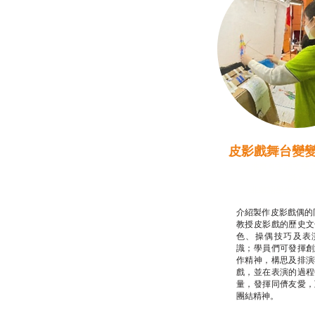
皮影戲舞台變
推廣自主語文學
話）
非華語學生綜合
介紹製作皮影戲偶的
教授皮影戲的歷史文
色、操偶技巧及表
識；學員們可發揮創
作精神，構思及排演
戲，並在表演的過程
量，發揮同儕友愛，
團結精神。