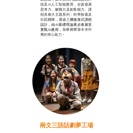
技及AI人工智能應用，全面發展
思考力、解難力及創客能力。課
程具兩大主題系列：科學探索及
社區關懷，透過
三層循進式課程
設計，
由AI基礎理論逐步進展至
為學員開發未來所
實戰AI應用，
需的核心能力。
兩文三語話劇夢工場
推廣自主語文學習