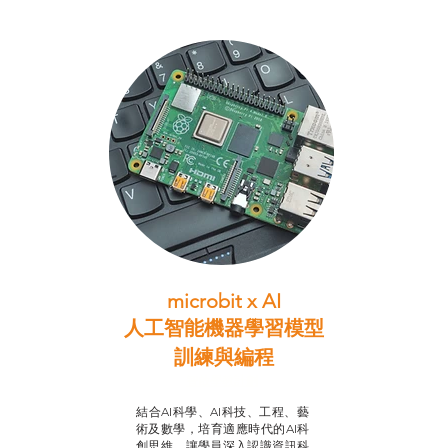
microbit x AI
人工智能機器學習模型
訓練與
編程
智啟學教計劃
結合AI科學、AI科技、工程、藝
術及數學，培育適應時代的AI科
創思維，讓學員深入認識資訊科