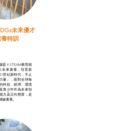
DGs未來優才
素養特訓
啟學教計劃
行動承諾2.0
AM跨學科學習目標
題 X STEAM教育精
大未來素養，培育新
21世紀新時代，不止
力量」，面對全球每
的科技、經濟、環境
及青少年作為未來領
能力及正向態度，是
關鍵素養。