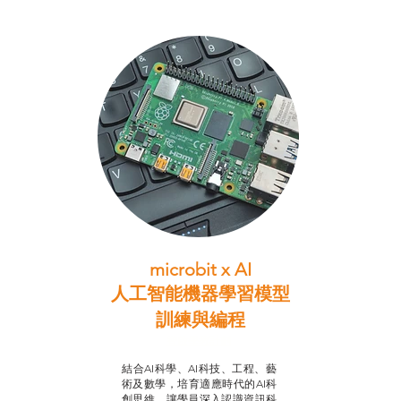
microbit x AI
人工智能機器學習模型
訓練與
編程
智啟學教計劃
結合AI科學、AI科技、工程、藝
術及數學，培育適應時代的AI科
創思維，讓學員深入認識資訊科