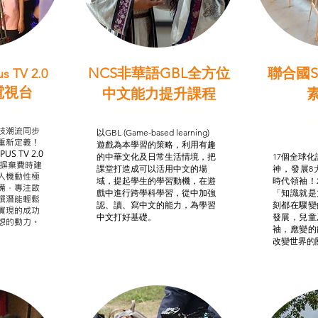
NCS非華語GBL全方位
聯合國S
s TV 2.0
電視台
中文能力提升課程
學習目標
非華語學生綜合支援津貼
智
我的
技潮流同步
以GBL (Game-based learning)
STE
重新定義！
遊戲為本學習的策略，利用有趣
US TV 2.0
的中華文化及日常生活情境，把
17個全球化議
，摒棄費時建
課堂打造成可以活用中文的場
神，發展8
人機動性極
域，提起學生的學習動機，在遊
時代領袖！
備，專注啟
戲中進行跨學科學習，從中加強
「知識就是
譔潛能輕鬆
認、讀、寫中文的能力，為學習
刻都在驟變
實現的成功
中文打好基礎。
發展，兒童
想的動力。
袖，應變的
改變世界的