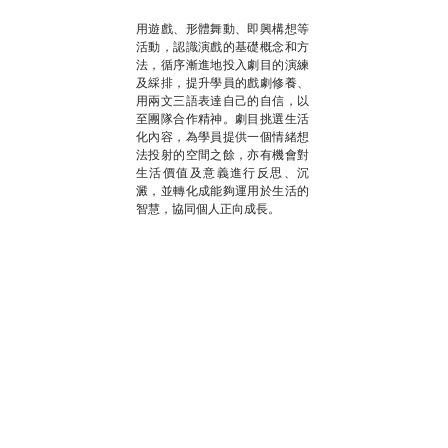
用遊戲、形體舞動、即興構想等
活動，認識演戲的基礎概念和方
法，循序漸進地投入劇目的演練
及綵排，提升學員的戲劇修養、
用兩文三語表達自己的自信，以
至團隊合作精神。劇目挑選生活
化內容，為學員提供一個情緒想
法投射的空間之餘，亦有機會對
生活價值及意義進行反思、沉
澱，並轉化成能夠運用於生活的
智慧，協同個人正向成長。