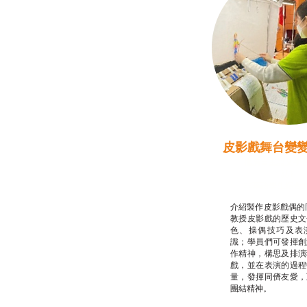
皮影戲舞台變
推廣自主語文學
話）
非華語學生綜合
介紹製作皮影戲偶的
教授皮影戲的歷史文
色、操偶技巧及表
識；學員們可發揮創
作精神，構思及排演
戲，並在表演的過程
量，發揮同儕友愛，
團結精神。