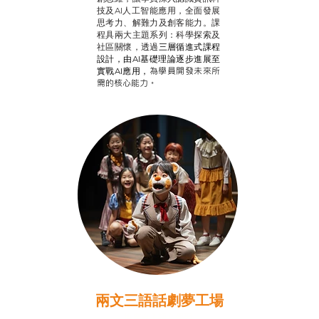
技及AI人工智能應用，全面發展
思考力、解難力及創客能力。課
程具兩大主題系列：科學探索及
社區關懷，透過
三層循進式課程
設計，
由AI基礎理論逐步進展至
為學員開發未來所
實戰AI應用，
需的核心能力。
兩文三語話劇夢工場
推廣自主語文學習