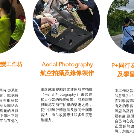
Aerial Photography
變變工作坊
P+同行
習（普通
航空拍攝及錄像製作
及學
STEAM跨學科學習目標
支援津貼
我的
電影或電視劇經常運用航空拍攝
同時,亦系統
本工作坊旨
（Aerial Photography）來營造
化、戲偶特
我意識(Self
扣人心弦的視覺效果。 課程讓學
演等相關知
面對學習環
員既感受航空拍攝的樂趣之餘，
意及團結合
有效的學習
從中訓練肢體協調及協同全腦學
獨創的皮影
等思為及行
習法，有助改善專注和多角度思
中帶出正能
鬆有趣,讓
維能力。
互助互勉的
自己內心真
正面的態
戰，創價未