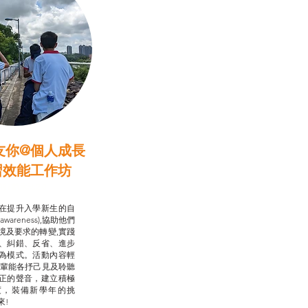
友你@個人成長
習效能工作坊
行動承諾2.0
在提升入學新生的自
-awareness),協助他們
境及要求的轉變,實踐
、糾錯、反省、進步
為模式。活動內容輕
朋輩能各抒己見及聆聽
正的聲音，建立積極
度，裝備新學年的挑
來!