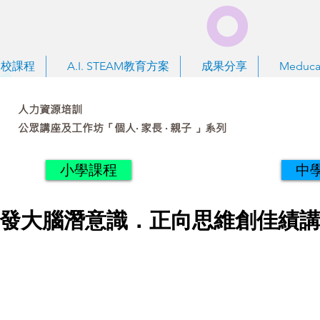
到校課程
A.I. STEAM教育方案
成果分享
Meduca
人力資源培訓
公眾講座及工作坊「個人‧ 家長 ‧ 親子 」系列
小學課程
中
發大腦潛意識．正向思維創佳績