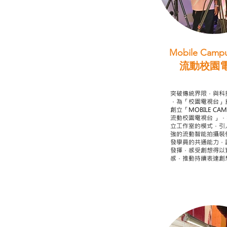
Mobile Campu
流動校園
STEAM跨學科
突破傳統界限，與科
，為「校園電視台」
創立「MOBILE CAMP
流動校園電視台 」
立工作室的模式，引
強的流動智能拍攝裝
發學員的共通能力，
發揮，感受創想得以
感，推動持續表達創