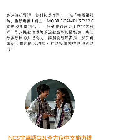
STEAM跨學科學習目標
突破傳統界限，與科技潮流同步 ，為「校園電視
台」重新定義！創立「MOBILE CAMPUS TV 2.0
流動校園電視台 」，摒棄費時建立工作室的模
式，引人機動性極強的流動智能拍攝裝備，專注
啟發學員的共通能力，譔潛能輕鬆發揮，感受創
想得以實現的成功感，推動持續表達創想的動
力。
NCS非華語GBL全方位中文能力提