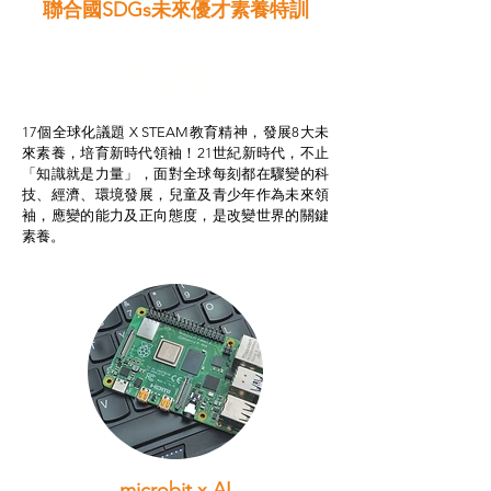
聯合國SDGs未來優才素養特訓
智啟學教計劃
我的行動承諾2.0
STEAM跨學科學習目標
17個全球化議題 X STEAM教育精神，發展8大未
來素養，培育新時代領袖！21世紀新時代，不止
「知識就是力量」，面對全球每刻都在驟變的科
技、經濟、環境發展，兒童及青少年作為未來領
袖，應變的能力及正向態度，是改變世界的關鍵
素養。
microbit x AI