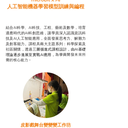
人工智能機器學習模型訓練與
編程
智啟學教計劃
結合AI科學、AI科技、工程、藝術及數學，培育
適應時代的AI科創思維，讓學員深入認識資訊科
技及AI人工智能應用，全面發展思考力、解難力
及創客能力。課程具兩大主題系列：科學探索及
社區關懷，透過
三層循進式課程設計，
由AI基礎
為學員開發未來所
理論逐步進展至實戰AI應用，
需的核心能力。
皮影戲舞台變變變工作坊