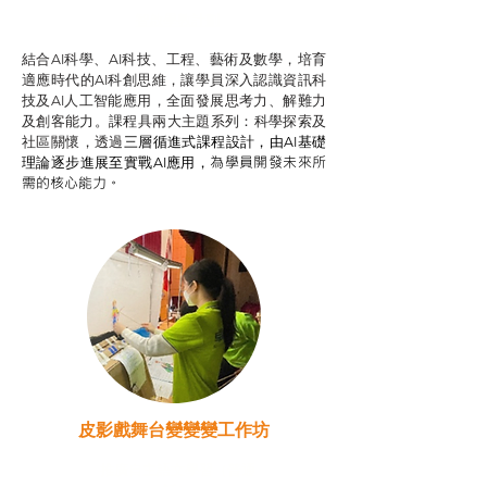
智啟學教計劃
結合AI科學、AI科技、工程、藝術及數學，培育
適應時代的AI科創思維，讓學員深入認識資訊科
技及AI人工智能應用，全面發展思考力、解難力
及創客能力。課程具兩大主題系列：科學探索及
社區關懷，透過
三層循進式課程設計，
由AI基礎
為學員開發未來所
理論逐步進展至實戰AI應用，
需的核心能力。
皮影戲舞台變變變工作坊
推廣自主語文學習（普通