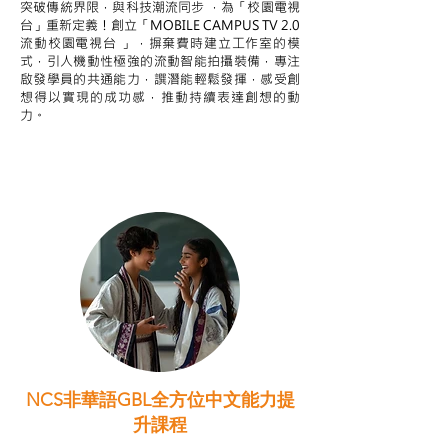
突破傳統界限，與科技潮流同步 ，為「校園電視
台」重新定義！創立「MOBILE CAMPUS TV 2.0
流動校園電視台 」，摒棄費時建立工作室的模
式，引人機動性極強的流動智能拍攝裝備，專注
啟發學員的共通能力，譔潛能輕鬆發揮，感受創
想得以實現的成功感，推動持續表達創想的動
力。
NCS非華語GBL全方位中文能力提
升課程