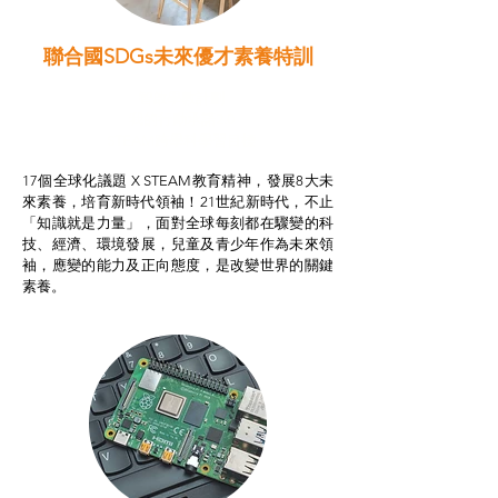
聯合國SDGs未來優才素養特訓
智啟學教計劃
我的行動承諾2.0
STEAM跨學科學習目標
17個全球化議題 X STEAM教育精神，發展8大未
來素養，培育新時代領袖！21世紀新時代，不止
「知識就是力量」，面對全球每刻都在驟變的科
技、經濟、環境發展，兒童及青少年作為未來領
袖，應變的能力及正向態度，是改變世界的關鍵
素養。