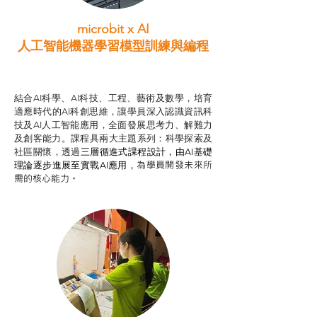
microbit x AI
人工智能機器學習模型訓練與
編程
智啟學教計劃
結合AI科學、AI科技、工程、藝術及數學，培育
適應時代的AI科創思維，讓學員深入認識資訊科
技及AI人工智能應用，全面發展思考力、解難力
及創客能力。課程具兩大主題系列：科學探索及
社區關懷，透過
三層循進式課程設計，
由AI基礎
為學員開發未來所
理論逐步進展至實戰AI應用，
需的核心能力。