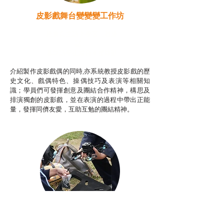
皮影戲舞台變變變工作坊
推廣自主語文學習（普通
話）
非華語學生綜合支援津貼
介紹製作皮影戲偶的同時,亦系統教授皮影戲的歷
史文化、戲偶特色、操偶技巧及表演等相關知
識；學員們可發揮創意及團結合作精神，構思及
排演獨創的皮影戲，並在表演的過程中帶出正能
量，發揮同儕友愛，互助互勉的團結精神。