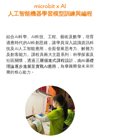
microbit x AI
人工智能機器學習模型訓練與
編程
智啟學教計劃
結合AI科學、AI科技、工程、藝術及數學，培育
適應時代的AI科創思維，讓學員深入認識資訊科
技及AI人工智能應用，全面發展思考力、解難力
及創客能力。課程具兩大主題系列：科學探索及
社區關懷，透過
三層循進式課程設計，
由AI基礎
為學員開發未來所
理論逐步進展至實戰AI應用，
需的核心能力。