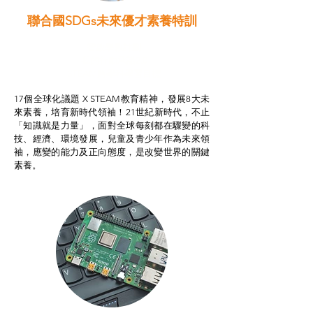
聯合國SDGs未來優才素養特訓
智啟學教計劃
我的行動承諾2.0
STEAM跨學科學習目標
17個全球化議題 X STEAM教育精神，發展8大未
來素養，培育新時代領袖！21世紀新時代，不止
「知識就是力量」，面對全球每刻都在驟變的科
技、經濟、環境發展，兒童及青少年作為未來領
袖，應變的能力及正向態度，是改變世界的關鍵
素養。