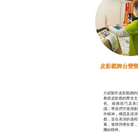
皮影戲舞台變
推廣自主語文學
話）
非華語學生綜合
介紹製作皮影戲偶的
教授皮影戲的歷史文
色、操偶技巧及表
識；學員們可發揮創
作精神，構思及排演
戲，並在表演的過程
量，發揮同儕友愛，
團結精神。