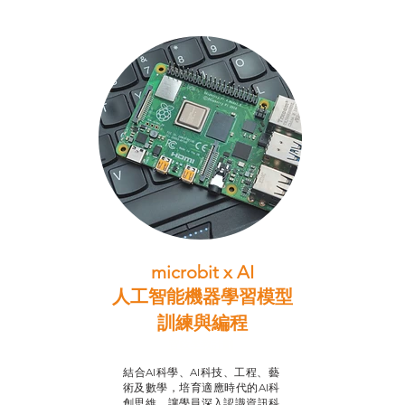
microbit x AI
人工智能機器學習模型
訓練與
編程
智啟學教計劃
結合AI科學、AI科技、工程、藝
術及數學，培育適應時代的AI科
創思維，讓學員深入認識資訊科