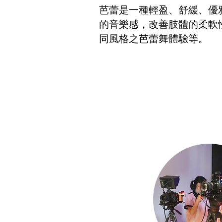
芭蕾是一種輕盈、舒緩、優
的音樂感，改善肢體的柔軟
同風格之芭蕾舞體驗等。