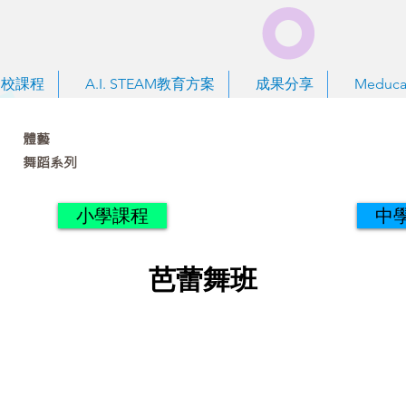
到校課程
A.I. STEAM教育方案
成果分享
Meduca
體藝
舞蹈系列
小學課程
中
芭蕾舞班