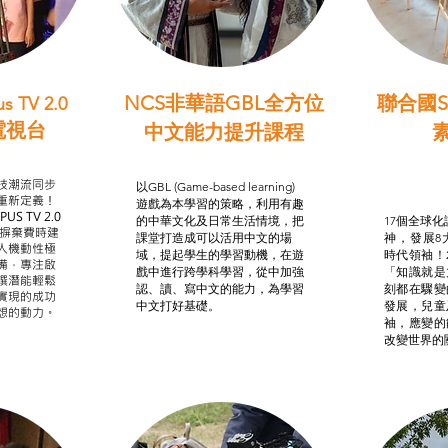
NCS非華語GBL全方位
聯合國S
s TV 2.0
電視台
中文能力提升課程
學習目標
非華語學生綜合支援津貼
智
我的
技潮流同步
以GBL (Game-based learning)
STE
重新定義！
遊戲為本學習的策略，利用有趣
US TV 2.0
的中華文化及日常生活情境，把
17個全球化議
，摒棄費時建
課堂打造成可以活用中文的場
神，發展8
人機動性極
域，提起學生的學習動機，在遊
時代領袖！
備，專注啟
戲中進行跨學科學習，從中加強
「知識就是
譔潛能輕鬆
認、讀、寫中文的能力，為學習
刻都在驟變
實現的成功
中文打好基礎。
發展，兒童
想的動力。
袖，應變的
改變世界的