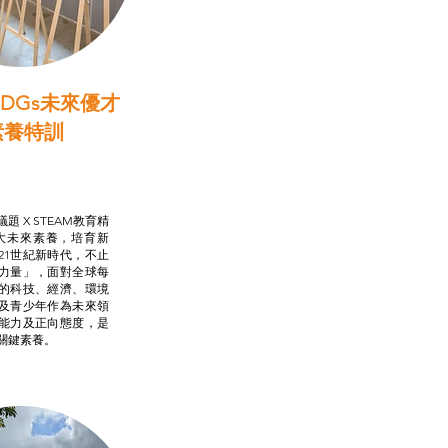
DGs未來優才
素養特訓
啟學教計劃
行動承諾2.0
AM跨學科學習目標
題 X STEAM教育精
大未來素養，培育新
21世紀新時代，不止
力量」，面對全球每
的科技、經濟、環境
及青少年作為未來領
能力及正向態度，是
關鍵素養。