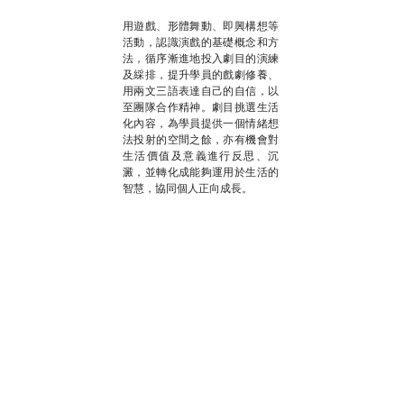
用遊戲、形體舞動、即興構想等
活動，認識演戲的基礎概念和方
法，循序漸進地投入劇目的演練
及綵排，提升學員的戲劇修養、
用兩文三語表達自己的自信，以
至團隊合作精神。劇目挑選生活
化內容，為學員提供一個情緒想
法投射的空間之餘，亦有機會對
生活價值及意義進行反思、沉
澱，並轉化成能夠運用於生活的
智慧，協同個人正向成長。