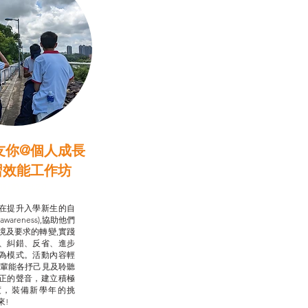
友你@個人成長
習效能工作坊
行動承諾2.0
在提升入學新生的自
-awareness),協助他們
境及要求的轉變,實踐
、糾錯、反省、進步
為模式。活動內容輕
朋輩能各抒己見及聆聽
正的聲音，建立積極
度，裝備新學年的挑
來!