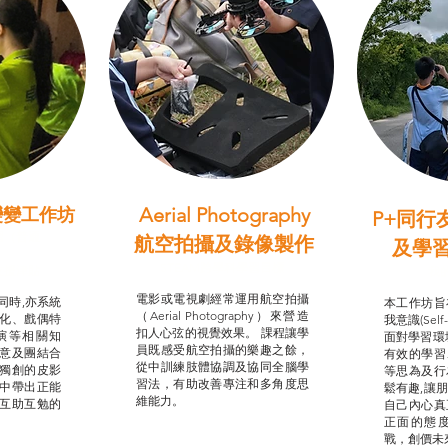
Aerial Photography
變變工作坊
P+同行
習（普通
航空拍攝及錄像製作
及學
STEAM跨學科學習目標
支援津貼
我的
電影或電視劇經常運用航空拍攝
同時,亦系統
本工作坊旨
（Aerial Photography）來營造
化、戲偶特
我意識(Self
扣人心弦的視覺效果。 課程讓學
演等相關知
面對學習環
員既感受航空拍攝的樂趣之餘，
意及團結合
有效的學習
從中訓練肢體協調及協同全腦學
獨創的皮影
等思為及行
習法，有助改善專注和多角度思
中帶出正能
鬆有趣,讓
維能力。
互助互勉的
自己內心真
正面的態
戰，創價未