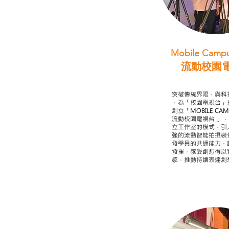
Mobile Campu
流動校園
STEAM跨學科
突破傳統界限，與科
，為「校園電視台」
創立「MOBILE CAMP
流動校園電視台 」
立工作室的模式，引
強的流動智能拍攝裝
發學員的共通能力，
發揮，感受創想得以
感，推動持續表達創