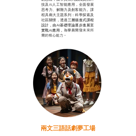
技及AI人工智能應用，全面發展
思考力、解難力及創客能力。課
程具兩大主題系列：科學探索及
社區關懷，透過
三層循進式課程
設計，
由AI基礎理論逐步進展至
為學員開發未來所
實戰AI應用，
需的核心能力。
兩文三語話劇夢工場
推廣自主語文學習