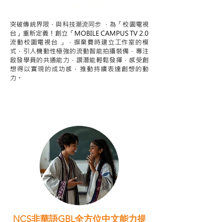
STEAM跨學科學習目標
突破傳統界限，與科技潮流同步 ，為「校園電視
台」重新定義！創立「MOBILE CAMPUS TV 2.0
流動校園電視台 」，摒棄費時建立工作室的模
式，引人機動性極強的流動智能拍攝裝備，專注
啟發學員的共通能力，譔潛能輕鬆發揮，感受創
想得以實現的成功感，推動持續表達創想的動
力。
NCS非華語GBL全方位中文能力提