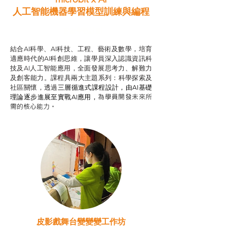
人工智能機器學習模型訓練與
編程
智啟學教計劃
結合AI科學、AI科技、工程、藝術及數學，培育
適應時代的AI科創思維，讓學員深入認識資訊科
技及AI人工智能應用，全面發展思考力、解難力
及創客能力。課程具兩大主題系列：科學探索及
社區關懷，透過
三層循進式課程設計，
由AI基礎
為學員開發未來所
理論逐步進展至實戰AI應用，
需的核心能力。
皮影戲舞台變變變工作坊