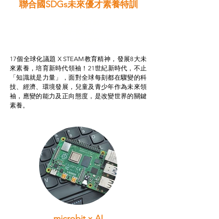
聯合國SDGs未來優才素養特訓
智啟學教計劃
我的行動承諾2.0
STEAM跨學科學習目標
17個全球化議題 X STEAM教育精神，發展8大未
來素養，培育新時代領袖！21世紀新時代，不止
「知識就是力量」，面對全球每刻都在驟變的科
技、經濟、環境發展，兒童及青少年作為未來領
袖，應變的能力及正向態度，是改變世界的關鍵
素養。
microbit x AI