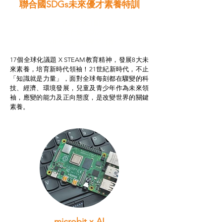
聯合國SDGs未來優才素養特訓
智啟學教計劃
我的行動承諾2.0
STEAM跨學科學習目標
17個全球化議題 X STEAM教育精神，發展8大未
來素養，培育新時代領袖！21世紀新時代，不止
「知識就是力量」，面對全球每刻都在驟變的科
技、經濟、環境發展，兒童及青少年作為未來領
袖，應變的能力及正向態度，是改變世界的關鍵
素養。
microbit x AI