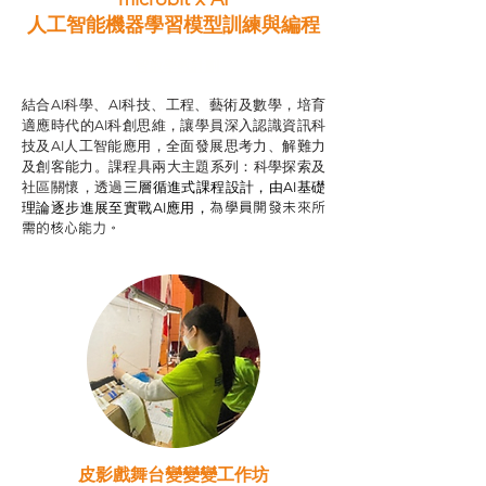
人工智能機器學習模型訓練與
編程
智啟學教計劃
結合AI科學、AI科技、工程、藝術及數學，培育
適應時代的AI科創思維，讓學員深入認識資訊科
技及AI人工智能應用，全面發展思考力、解難力
及創客能力。課程具兩大主題系列：科學探索及
社區關懷，透過
三層循進式課程設計，
由AI基礎
為學員開發未來所
理論逐步進展至實戰AI應用，
需的核心能力。
皮影戲舞台變變變工作坊