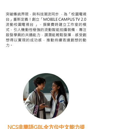
STEAM跨學科學習目標
突破傳統界限，與科技潮流同步 ，為「校園電視
台」重新定義！創立「MOBILE CAMPUS TV 2.0
流動校園電視台 」，摒棄費時建立工作室的模
式，引人機動性極強的流動智能拍攝裝備，專注
啟發學員的共通能力，譔潛能輕鬆發揮，感受創
想得以實現的成功感，推動持續表達創想的動
力。
NCS非華語GBL全方位中文能力提