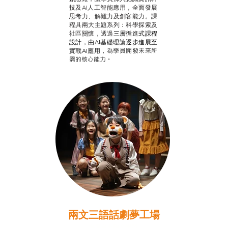
技及AI人工智能應用，全面發展
思考力、解難力及創客能力。課
程具兩大主題系列：科學探索及
社區關懷，透過
三層循進式課程
設計，
由AI基礎理論逐步進展至
為學員開發未來所
實戰AI應用，
需的核心能力。
兩文三語話劇夢工場
推廣自主語文學習