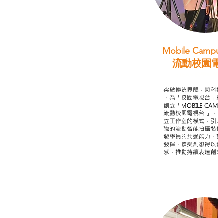
Mobile Campu
流動校園
STEAM跨學科
突破傳統界限，與科
，為「校園電視台」
創立「MOBILE CAMP
流動校園電視台 」
立工作室的模式，引
強的流動智能拍攝裝
發學員的共通能力，
發揮，感受創想得以
感，推動持續表達創