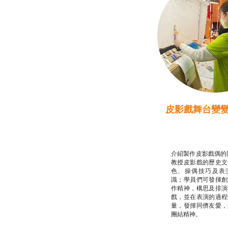
皮影戲舞台變
推廣自主語文學
話）
非華語學生綜合
介紹製作皮影戲偶的
教授皮影戲的歷史文
色、操偶技巧及表
識；學員們可發揮創
作精神，構思及排演
戲，並在表演的過程
量，發揮同儕友愛，
團結精神。