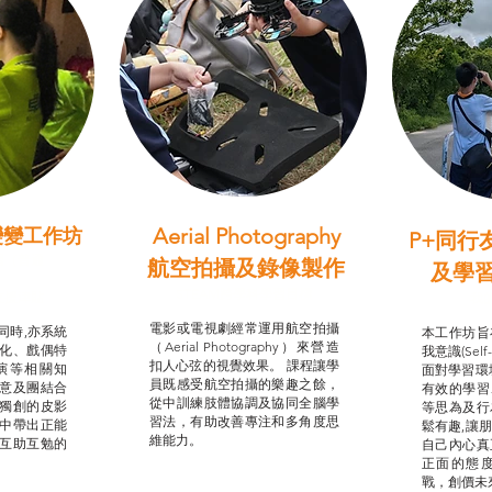
Aerial Photography
變變工作坊
P+同行
習（普通
航空拍攝及錄像製作
及學
STEAM跨學科學習目標
支援津貼
我的
電影或電視劇經常運用航空拍攝
同時,亦系統
本工作坊旨
（Aerial Photography）來營造
化、戲偶特
我意識(Self
扣人心弦的視覺效果。 課程讓學
演等相關知
面對學習環
員既感受航空拍攝的樂趣之餘，
意及團結合
有效的學習
從中訓練肢體協調及協同全腦學
獨創的皮影
等思為及行
習法，有助改善專注和多角度思
中帶出正能
鬆有趣,讓
維能力。
互助互勉的
自己內心真
正面的態
戰，創價未