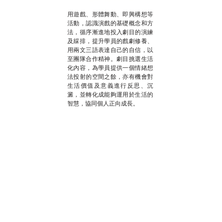
用遊戲、形體舞動、即興構想等
活動，認識演戲的基礎概念和方
法，循序漸進地投入劇目的演練
及綵排，提升學員的戲劇修養、
用兩文三語表達自己的自信，以
至團隊合作精神。劇目挑選生活
化內容，為學員提供一個情緒想
法投射的空間之餘，亦有機會對
生活價值及意義進行反思、沉
澱，並轉化成能夠運用於生活的
智慧，協同個人正向成長。