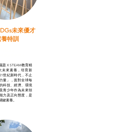
DGs未來優才
素養特訓
啟學教計劃
行動承諾2.0
AM跨學科學習目標
題 X STEAM教育精
大未來素養，培育新
21世紀新時代，不止
力量」，面對全球每
的科技、經濟、環境
及青少年作為未來領
能力及正向態度，是
關鍵素養。