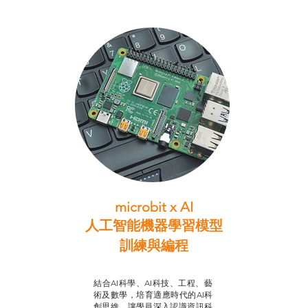
microbit x AI
人工智能機器學習模型
訓練與
編程
智啟學教計劃
結合AI科學、AI科技、工程、藝
術及數學，培育適應時代的AI科
創思維，讓學員深入認識資訊科