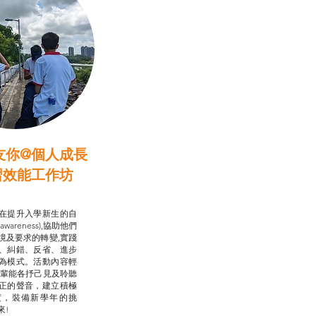
友你@個人成長
習效能工作坊
行動承諾2.0
在提升入學新生的自
-awareness),協助他們
境及要求的轉變,實踐
、糾錯、反省、進步
為模式。活動內容輕
朋輩能各抒己見及聆聽
正的聲音，建立積極
度，裝備新學年的挑
來!