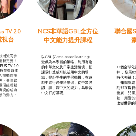
NCS非華語GBL全方位
聯合國S
s TV 2.0
電視台
中文能力提升課程
學習目標
非華語學生綜合支援津貼
智
我的
技潮流同步
以GBL (Game-based learning)
STE
重新定義！
遊戲為本學習的策略，利用有趣
US TV 2.0
的中華文化及日常生活情境，把
17個全球化議
，摒棄費時建
課堂打造成可以活用中文的場
神，發展8
人機動性極
域，提起學生的學習動機，在遊
時代領袖！
備，專注啟
戲中進行跨學科學習，從中加強
「知識就是
譔潛能輕鬆
認、讀、寫中文的能力，為學習
刻都在驟變
實現的成功
中文打好基礎。
發展，兒童
想的動力。
袖，應變的
改變世界的