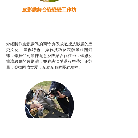
皮影戲舞台變變變工作坊
推廣自主語文學習（普通
話）
非華語學生綜合支援津貼
介紹製作皮影戲偶的同時,亦系統教授皮影戲的歷
史文化、戲偶特色、操偶技巧及表演等相關知
識；學員們可發揮創意及團結合作精神，構思及
排演獨創的皮影戲，並在表演的過程中帶出正能
量，發揮同儕友愛，互助互勉的團結精神。