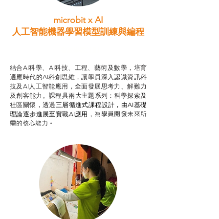
microbit x AI
人工智能機器學習模型訓練與
編程
智啟學教計劃
結合AI科學、AI科技、工程、藝術及數學，培育
適應時代的AI科創思維，讓學員深入認識資訊科
技及AI人工智能應用，全面發展思考力、解難力
及創客能力。課程具兩大主題系列：科學探索及
社區關懷，透過
三層循進式課程設計，
由AI基礎
為學員開發未來所
理論逐步進展至實戰AI應用，
需的核心能力。