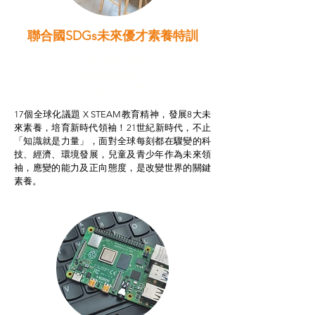
聯合國SDGs未來優才素養特訓
智啟學教計劃
我的行動承諾2.0
STEAM跨學科學習目標
17個全球化議題 X STEAM教育精神，發展8大未
來素養，培育新時代領袖！21世紀新時代，不止
「知識就是力量」，面對全球每刻都在驟變的科
技、經濟、環境發展，兒童及青少年作為未來領
袖，應變的能力及正向態度，是改變世界的關鍵
素養。