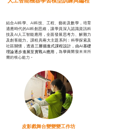
人工智能機器學習模型訓練與
編程
智啟學教計劃
結合AI科學、AI科技、工程、藝術及數學，培育
適應時代的AI科創思維，讓學員深入認識資訊科
技及AI人工智能應用，全面發展思考力、解難力
及創客能力。課程具兩大主題系列：科學探索及
社區關懷，透過
三層循進式課程設計，
由AI基礎
為學員開發未來所
理論逐步進展至實戰AI應用，
需的核心能力。
皮影戲舞台變變變工作坊