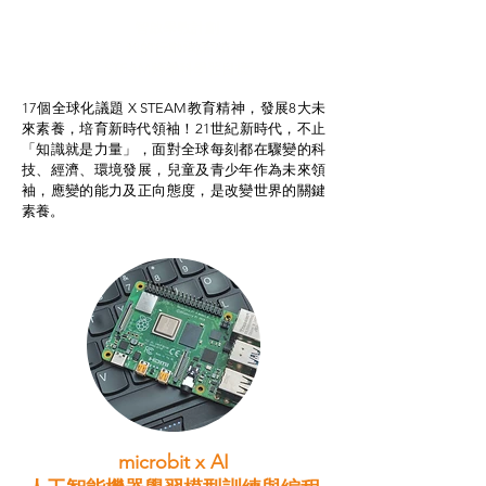
智啟學教計劃
我的行動承諾2.0
STEAM跨學科學習目標
17個全球化議題 X STEAM教育精神，發展8大未
來素養，培育新時代領袖！21世紀新時代，不止
「知識就是力量」，面對全球每刻都在驟變的科
技、經濟、環境發展，兒童及青少年作為未來領
袖，應變的能力及正向態度，是改變世界的關鍵
素養。
microbit x AI