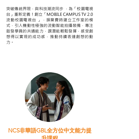
突破傳統界限，與科技潮流同步 ，為「校園電視
台」重新定義！創立「MOBILE CAMPUS TV 2.0
流動校園電視台 」，摒棄費時建立工作室的模
式，引人機動性極強的流動智能拍攝裝備，專注
啟發學員的共通能力，譔潛能輕鬆發揮，感受創
想得以實現的成功感，推動持續表達創想的動
力。
NCS非華語GBL全方位中文能力提
升課程