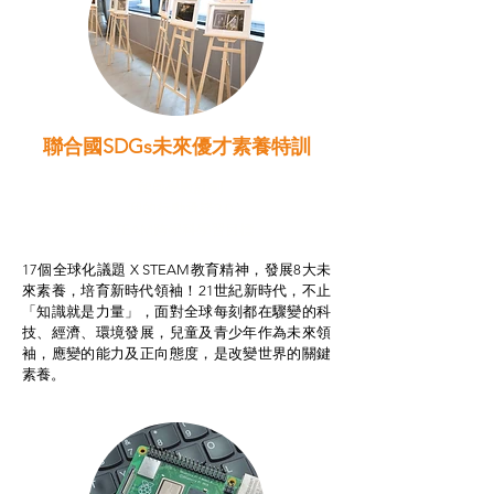
聯合國SDGs未來優才素養特訓
智啟學教計劃
我的行動承諾2.0
STEAM跨學科學習目標
17個全球化議題 X STEAM教育精神，發展8大未
來素養，培育新時代領袖！21世紀新時代，不止
「知識就是力量」，面對全球每刻都在驟變的科
技、經濟、環境發展，兒童及青少年作為未來領
袖，應變的能力及正向態度，是改變世界的關鍵
素養。