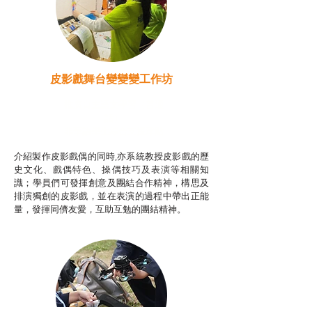
皮影戲舞台變變變工作坊
推廣自主語文學習（普通
話）
非華語學生綜合支援津貼
介紹製作皮影戲偶的同時,亦系統教授皮影戲的歷
史文化、戲偶特色、操偶技巧及表演等相關知
識；學員們可發揮創意及團結合作精神，構思及
排演獨創的皮影戲，並在表演的過程中帶出正能
量，發揮同儕友愛，互助互勉的團結精神。