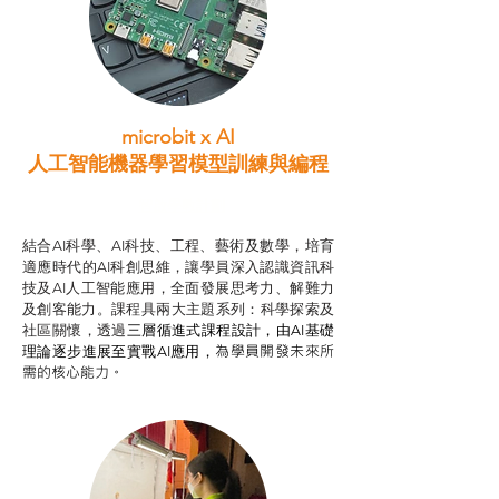
microbit x AI
人工智能機器學習模型訓練與
編程
智啟學教計劃
結合AI科學、AI科技、工程、藝術及數學，培育
適應時代的AI科創思維，讓學員深入認識資訊科
技及AI人工智能應用，全面發展思考力、解難力
及創客能力。課程具兩大主題系列：科學探索及
社區關懷，透過
三層循進式課程設計，
由AI基礎
為學員開發未來所
理論逐步進展至實戰AI應用，
需的核心能力。