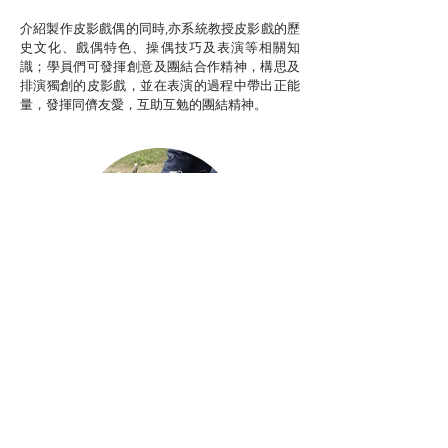
介紹製作皮影戲偶的同時,亦系統教授皮影戲的歷
史文化、戲偶特色、操偶技巧及表演等相關知
識；學員們可發揮創意及團結合作精神，構思及
排演獨創的皮影戲，並在表演的過程中帶出正能
量，發揮同儕友愛，互助互勉的團結精神。
Aerial Photography
航空拍攝及錄像製作
STEAM跨學科學習目標
電影或電視劇經常運用航空拍攝（Aerial