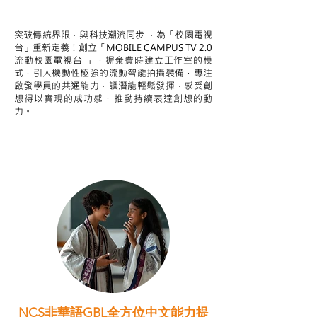
STEAM跨學科學習目標
突破傳統界限，與科技潮流同步 ，為「校園電視
台」重新定義！創立「MOBILE CAMPUS TV 2.0
流動校園電視台 」，摒棄費時建立工作室的模
式，引人機動性極強的流動智能拍攝裝備，專注
啟發學員的共通能力，譔潛能輕鬆發揮，感受創
想得以實現的成功感，推動持續表達創想的動
力。
NCS非華語GBL全方位中文能力提