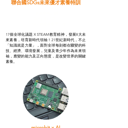
聯合國SDGs未來優才素養特訓
智啟學教計劃
我的行動承諾2.0
STEAM跨學科學習目標
17個全球化議題 X STEAM教育精神，發展8大未
來素養，培育新時代領袖！21世紀新時代，不止
「知識就是力量」，面對全球每刻都在驟變的科
技、經濟、環境發展，兒童及青少年作為未來領
袖，應變的能力及正向態度，是改變世界的關鍵
素養。
microbit x AI