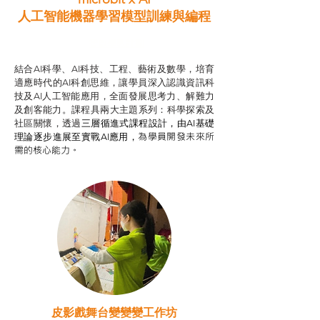
人工智能機器學習模型訓練與
編程
智啟學教計劃
結合AI科學、AI科技、工程、藝術及數學，培育
適應時代的AI科創思維，讓學員深入認識資訊科
技及AI人工智能應用，全面發展思考力、解難力
及創客能力。課程具兩大主題系列：科學探索及
社區關懷，透過
三層循進式課程設計，
由AI基礎
為學員開發未來所
理論逐步進展至實戰AI應用，
需的核心能力。
皮影戲舞台變變變工作坊