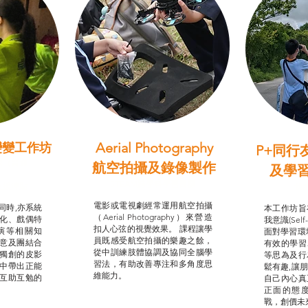
Aerial Photography
變變工作坊
P+同行
習（普通
航空拍攝及錄像製作
及學
STEAM跨學科學習目標
支援津貼
我的
電影或電視劇經常運用航空拍攝
同時,亦系統
本工作坊旨
（Aerial Photography）來營造
化、戲偶特
我意識(Self
扣人心弦的視覺效果。 課程讓學
演等相關知
面對學習環
員既感受航空拍攝的樂趣之餘，
意及團結合
有效的學習
從中訓練肢體協調及協同全腦學
獨創的皮影
等思為及行
習法，有助改善專注和多角度思
中帶出正能
鬆有趣,讓
維能力。
互助互勉的
自己內心真
正面的態
戰，創價未