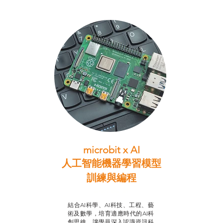
microbit x AI
人工智能機器學習模型
訓練與
編程
智啟學教計劃
結合AI科學、AI科技、工程、藝
術及數學，培育適應時代的AI科
創思維，讓學員深入認識資訊科