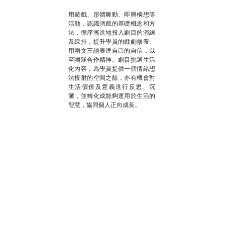
用遊戲、形體舞動、即興構想等
活動，認識演戲的基礎概念和方
法，循序漸進地投入劇目的演練
及綵排，提升學員的戲劇修養、
用兩文三語表達自己的自信，以
至團隊合作精神。劇目挑選生活
化內容，為學員提供一個情緒想
法投射的空間之餘，亦有機會對
生活價值及意義進行反思、沉
澱，並轉化成能夠運用於生活的
智慧，協同個人正向成長。