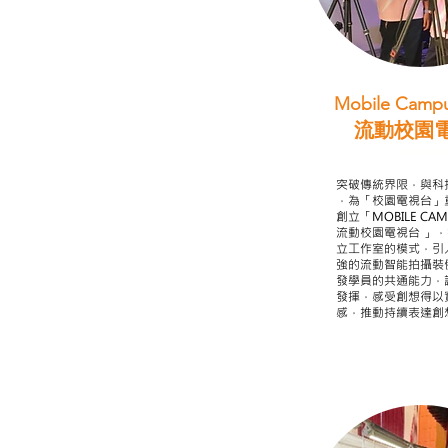
Mobile Campu
流動校園
STEAM跨學科
突破傳統界限，與科
，為「校園電視台」
創立「MOBILE CAMP
流動校園電視台 」
立工作室的模式，引
強的流動智能拍攝裝
發學員的共通能力，
發揮，感受創想得以
感，推動持續表達創