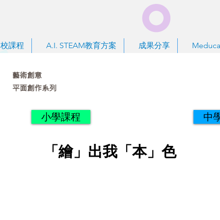
到校課程
A.I. STEAM教育方案
成果分享
Meduca
藝術創意
平面創作系列
小學課程
中
「繪」出我「本」色