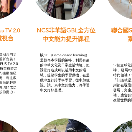
NCS非華語GBL全方位
聯合國S
s TV 2.0
電視台
中文能力提升課程
學習目標
非華語學生綜合支援津貼
智
我的
技潮流同步
以GBL (Game-based learning)
STE
重新定義！
遊戲為本學習的策略，利用有趣
US TV 2.0
的中華文化及日常生活情境，把
17個全球化議
，摒棄費時建
課堂打造成可以活用中文的場
神，發展8
人機動性極
域，提起學生的學習動機，在遊
時代領袖！
備，專注啟
戲中進行跨學科學習，從中加強
「知識就是
譔潛能輕鬆
認、讀、寫中文的能力，為學習
刻都在驟變
實現的成功
中文打好基礎。
發展，兒童
想的動力。
袖，應變的
改變世界的