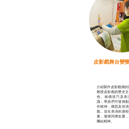
皮影戲舞台變
推廣自主語文學
話）
非華語學生綜合
介紹製作皮影戲偶的
教授皮影戲的歷史文
色、操偶技巧及表
識；學員們可發揮創
作精神，構思及排演
戲，並在表演的過程
量，發揮同儕友愛，
團結精神。