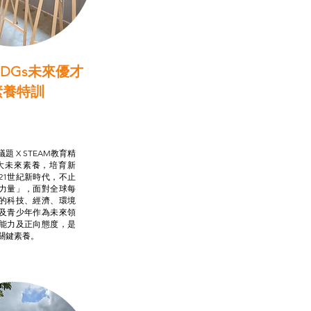
DGs未來優才
素養特訓
啟學教計劃
行動承諾2.0
AM跨學科學習目標
題 X STEAM教育精
大未來素養，培育新
21世紀新時代，不止
力量」，面對全球每
的科技、經濟、環境
及青少年作為未來領
能力及正向態度，是
關鍵素養。