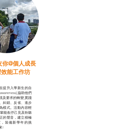
友你@個人成長
習效能工作坊
行動承諾2.0
在提升入學新生的自
-awareness),協助他們
境及要求的轉變,實踐
、糾錯、反省、進步
為模式。活動內容輕
朋輩能各抒己見及聆聽
正的聲音，建立積極
度，裝備新學年的挑
來!