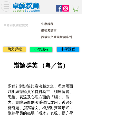
中學課程
卓師到校課程概覽
學術及語言
課後中文鞏固增潤系列
幼兒課程
中學課程
小學課程
辯論群英 （粵／普）
課程針對辯論比賽決勝之道，理論層面
以訓練辯論員的特質為主，訓練博覽、
思維、表達及心理方面的「腦才」能
力。實踐層面則著重學以致用，透過分
析辯題、撰寫論文、模擬對賽等形式，
訓練學員的臨場「辯才」表現，提升學