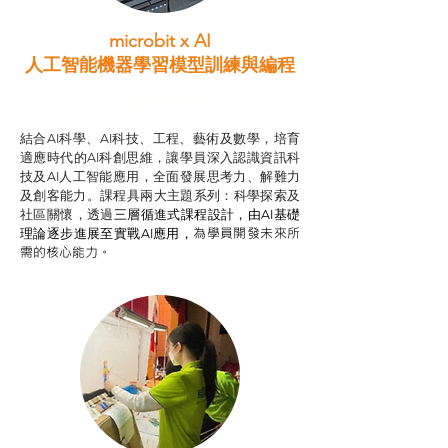
microbit x AI
人工智能機器學習模型訓練與
編程
智啟學教計劃
結合AI科學、AI科技、工程、藝術及數學，培育
適應時代的AI科創思維，讓學員深入認識資訊科
技及AI人工智能應用，全面發展思考力、解難力
及創客能力。課程具兩大主題系列：科學探索及
社區關懷，透過
三層循進式課程設計，
由AI基礎
為學員開發未來所
理論逐步進展至實戰AI應用，
需的核心能力。