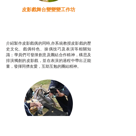
皮影戲舞台變變變工作坊
推廣自主語文學習（普通
話）
非華語學生綜合支援津貼
介紹製作皮影戲偶的同時,亦系統教授皮影戲的歷
史文化、戲偶特色、操偶技巧及表演等相關知
識；學員們可發揮創意及團結合作精神，構思及
排演獨創的皮影戲，並在表演的過程中帶出正能
量，發揮同儕友愛，互助互勉的團結精神。