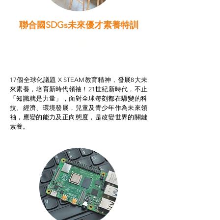
聯合國SDGs未來優才素養特訓
智啟學教計劃
我的行動承諾2.0
STEAM跨學科學習目標
17個全球化議題 X STEAM教育精神，發展8大未
來素養，培育新時代領袖！21世紀新時代，不止
「知識就是力量」，面對全球每刻都在驟變的科
技、經濟、環境發展，兒童及青少年作為未來領
袖，應變的能力及正向態度，是改變世界的關鍵
素養。