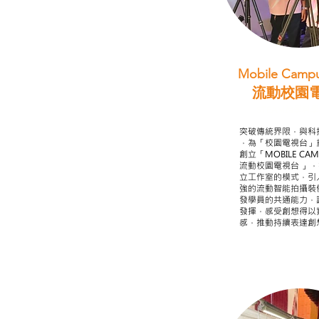
Mobile Campu
流動校園
STEAM跨學科
突破傳統界限，與科
，為「校園電視台」
創立「MOBILE CAMP
流動校園電視台 」
立工作室的模式，引
強的流動智能拍攝裝
發學員的共通能力，
發揮，感受創想得以
感，推動持續表達創