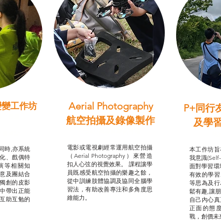
Aerial Photography
變變工作坊
P+同行
習（普通
航空拍攝及錄像製作
及學
STEAM跨學科學習目標
支援津貼
我的
電影或電視劇經常運用航空拍攝
同時,亦系統
本工作坊旨
（Aerial Photography）來營造
化、戲偶特
我意識(Self
扣人心弦的視覺效果。 課程讓學
演等相關知
面對學習環
員既感受航空拍攝的樂趣之餘，
意及團結合
有效的學習
從中訓練肢體協調及協同全腦學
獨創的皮影
等思為及行
習法，有助改善專注和多角度思
中帶出正能
鬆有趣,讓
維能力。
互助互勉的
自己內心真
正面的態
戰，創價未