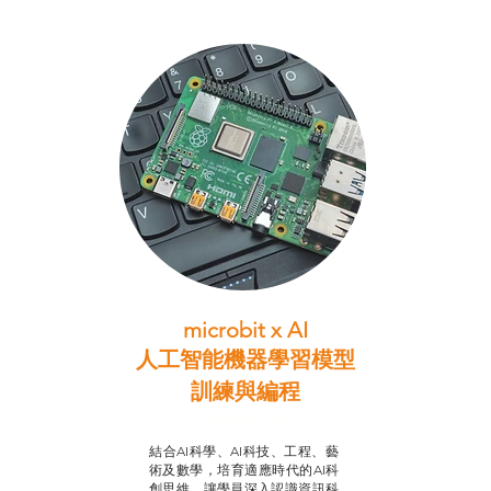
microbit x AI
人工智能機器學習模型
訓練與
編程
智啟學教計劃
結合AI科學、AI科技、工程、藝
術及數學，培育適應時代的AI科
創思維，讓學員深入認識資訊科