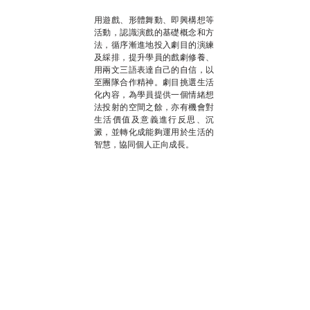
用遊戲、形體舞動、即興構想等
活動，認識演戲的基礎概念和方
法，循序漸進地投入劇目的演練
及綵排，提升學員的戲劇修養、
用兩文三語表達自己的自信，以
至團隊合作精神。劇目挑選生活
化內容，為學員提供一個情緒想
法投射的空間之餘，亦有機會對
生活價值及意義進行反思、沉
澱，並轉化成能夠運用於生活的
智慧，協同個人正向成長。