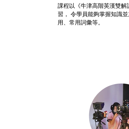
課程以《牛津高階英漢雙解
習， 令學員能夠掌握知識
用、常用詞彙等。