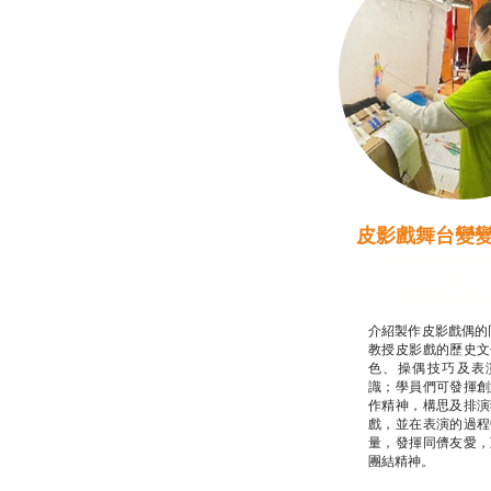
皮影戲舞台變
推廣自主語文學
話）
非華語學生綜合
介紹製作皮影戲偶的
教授皮影戲的歷史文
色、操偶技巧及表
識；學員們可發揮創
作精神，構思及排演
戲，並在表演的過程
量，發揮同儕友愛，
團結精神。