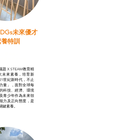
DGs未來優才
素養特訓
啟學教計劃
行動承諾2.0
AM跨學科學習目標
題 X STEAM教育精
大未來素養，培育新
21世紀新時代，不止
力量」，面對全球每
的科技、經濟、環境
及青少年作為未來領
能力及正向態度，是
關鍵素養。