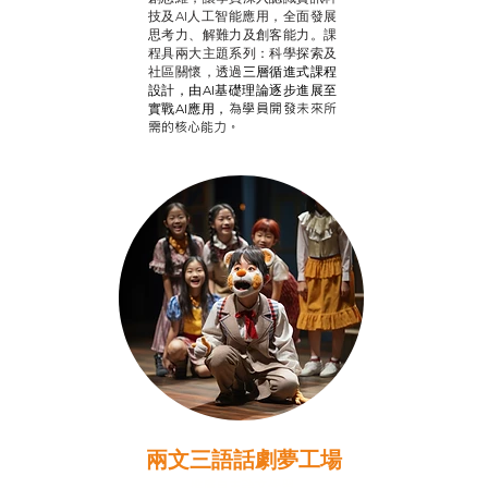
技及AI人工智能應用，全面發展
思考力、解難力及創客能力。課
程具兩大主題系列：科學探索及
社區關懷，透過
三層循進式課程
設計，
由AI基礎理論逐步進展至
為學員開發未來所
實戰AI應用，
需的核心能力。
兩文三語話劇夢工場
推廣自主語文學習