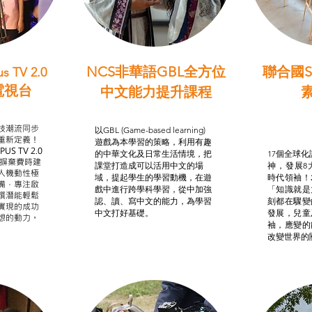
NCS非華語GBL全方位
聯合國S
s TV 2.0
電視台
中文能力提升課程
學習目標
非華語學生綜合支援津貼
智
我的
技潮流同步
以GBL (Game-based learning)
STE
重新定義！
遊戲為本學習的策略，利用有趣
US TV 2.0
的中華文化及日常生活情境，把
17個全球化議
，摒棄費時建
課堂打造成可以活用中文的場
神，發展8
人機動性極
域，提起學生的學習動機，在遊
時代領袖！
備，專注啟
戲中進行跨學科學習，從中加強
「知識就是
譔潛能輕鬆
認、讀、寫中文的能力，為學習
刻都在驟變
實現的成功
中文打好基礎。
發展，兒童
想的動力。
袖，應變的
改變世界的