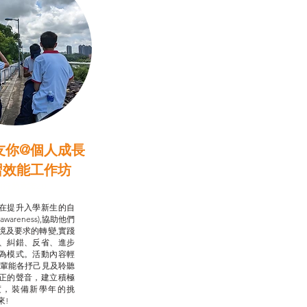
友你@個人成長
習效能工作坊
行動承諾2.0
在提升入學新生的自
-awareness),協助他們
境及要求的轉變,實踐
、糾錯、反省、進步
為模式。活動內容輕
朋輩能各抒己見及聆聽
正的聲音，建立積極
度，裝備新學年的挑
來!