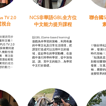
NCS非華語GBL全方位
聯合國S
s TV 2.0
電視台
中文能力提升課程
學習目標
非華語學生綜合支援津貼
智
我的
技潮流同步
以GBL (Game-based learning)
STE
重新定義！
遊戲為本學習的策略，利用有趣
US TV 2.0
的中華文化及日常生活情境，把
17個全球化議
，摒棄費時建
課堂打造成可以活用中文的場
神，發展8
人機動性極
域，提起學生的學習動機，在遊
時代領袖！
備，專注啟
戲中進行跨學科學習，從中加強
「知識就是
譔潛能輕鬆
認、讀、寫中文的能力，為學習
刻都在驟變
實現的成功
中文打好基礎。
發展，兒童
想的動力。
袖，應變的
改變世界的