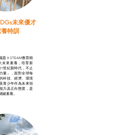
DGs未來優才
素養特訓
啟學教計劃
行動承諾2.0
AM跨學科學習目標
題 X STEAM教育精
大未來素養，培育新
21世紀新時代，不止
力量」，面對全球每
的科技、經濟、環境
及青少年作為未來領
能力及正向態度，是
關鍵素養。