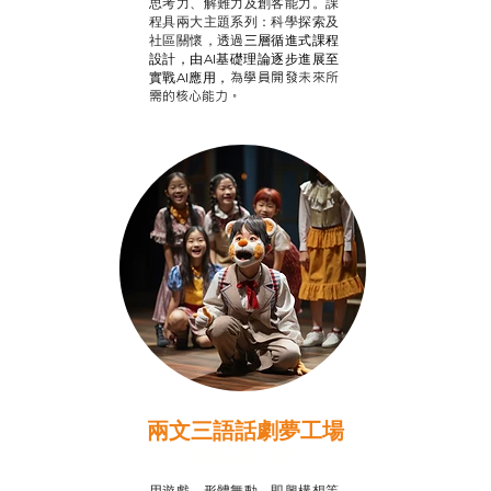
思考力、解難力及創客能力。課
程具兩大主題系列：科學探索及
社區關懷，透過
三層循進式課程
設計，
由AI基礎理論逐步進展至
為學員開發未來所
實戰AI應用，
需的核心能力。
兩文三語話劇夢工場
推廣自主語文學習
用遊戲、形體舞動、即興構想等