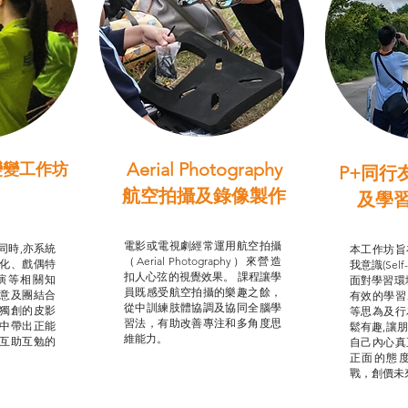
Aerial Photography
變變工作坊
P+同行
習（普通
航空拍攝及錄像製作
及學
STEAM跨學科學習目標
支援津貼
我的
電影或電視劇經常運用航空拍攝
同時,亦系統
本工作坊旨
（Aerial Photography）來營造
化、戲偶特
我意識(Self
扣人心弦的視覺效果。 課程讓學
演等相關知
面對學習環
員既感受航空拍攝的樂趣之餘，
意及團結合
有效的學習
從中訓練肢體協調及協同全腦學
獨創的皮影
等思為及行
習法，有助改善專注和多角度思
中帶出正能
鬆有趣,讓
維能力。
互助互勉的
自己內心真
正面的態
戰，創價未