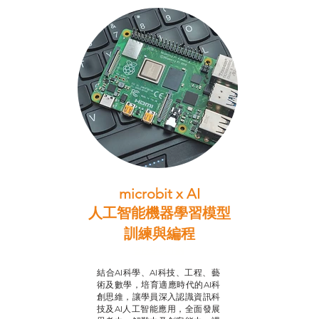
microbit x AI
人工智能機器學習模型
訓練與
編程
智啟學教計劃
結合AI科學、AI科技、工程、藝
術及數學，培育適應時代的AI科
創思維，讓學員深入認識資訊科
技及AI人工智能應用，全面發展