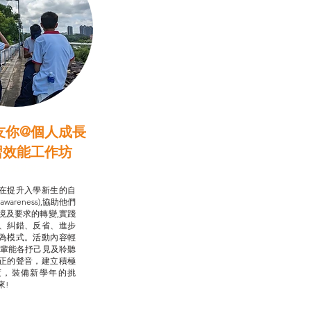
友你@個人成長
習效能工作坊
行動承諾2.0
在提升入學新生的自
-awareness),協助他們
境及要求的轉變,實踐
、糾錯、反省、進步
為模式。活動內容輕
朋輩能各抒己見及聆聽
正的聲音，建立積極
度，裝備新學年的挑
來!