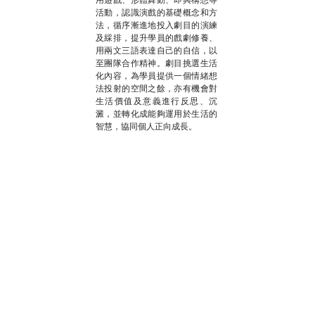
活動，認識演戲的基礎概念和方
法，循序漸進地投入劇目的演練
及綵排，提升學員的戲劇修養、
用兩文三語表達自己的自信，以
至團隊合作精神。劇目挑選生活
化內容，為學員提供一個情緒想
法投射的空間之餘，亦有機會對
生活價值及意義進行反思、沉
澱，並轉化成能夠運用於生活的
智慧，協同個人正向成長。