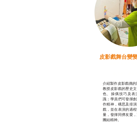
皮影戲舞台變
推廣自主語文學
話）
非華語學生綜合
介紹製作皮影戲偶的
教授皮影戲的歷史文
色、操偶技巧及表
識；學員們可發揮創
作精神，構思及排演
戲，並在表演的過程
量，發揮同儕友愛，
團結精神。