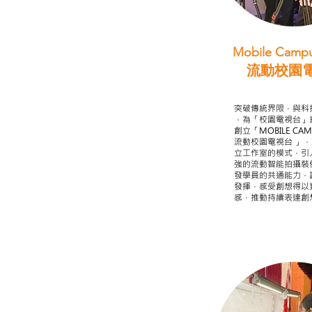
Mobile Campu
流動校園
STEAM跨學科
突破傳統界限，與科
，為「校園電視台」
創立「MOBILE CAMP
流動校園電視台 」
立工作室的模式，引
強的流動智能拍攝裝
發學員的共通能力，
發揮，感受創想得以
感，推動持續表達創