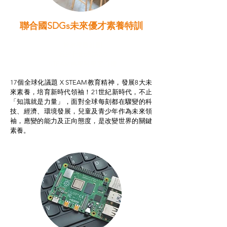
聯合國SDGs未來優才素養特訓
智啟學教計劃
我的行動承諾2.0
STEAM跨學科學習目標
17個全球化議題 X STEAM教育精神，發展8大未
來素養，培育新時代領袖！21世紀新時代，不止
「知識就是力量」，面對全球每刻都在驟變的科
技、經濟、環境發展，兒童及青少年作為未來領
袖，應變的能力及正向態度，是改變世界的關鍵
素養。