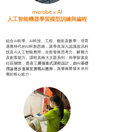
microbit x AI
人工智能機器學習模型訓練與
編程
智啟學教計劃
結合AI科學、AI科技、工程、藝術及數學，培育
適應時代的AI科創思維，讓學員深入認識資訊科
技及AI人工智能應用，全面發展思考力、解難力
及創客能力。課程具兩大主題系列：科學探索及
社區關懷，透過
三層循進式課程設計，
由AI基礎
為學員開發未來所
理論逐步進展至實戰AI應用，
需的核心能力。