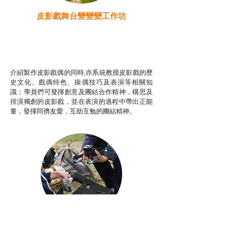
皮影戲舞台變變變工作坊
推廣自主語文學習（普通
話）
非華語學生綜合支援津貼
介紹製作皮影戲偶的同時,亦系統教授皮影戲的歷
史文化、戲偶特色、操偶技巧及表演等相關知
識；學員們可發揮創意及團結合作精神，構思及
排演獨創的皮影戲，並在表演的過程中帶出正能
量，發揮同儕友愛，互助互勉的團結精神。