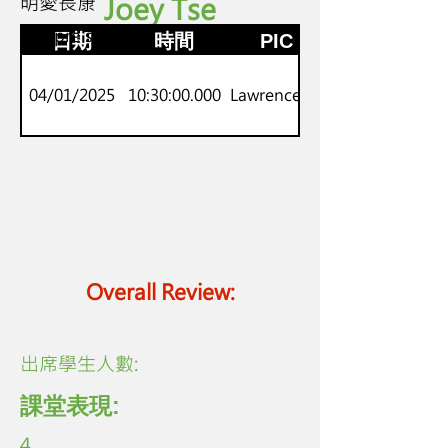
明愛長康
Joey Tse
K3
劍橋pre starters
日期
時間
PIC
04/01/2025
10:30:00.000
Lawrence Lo
Overall Review:
​出席學生人數:
課堂表現:
4