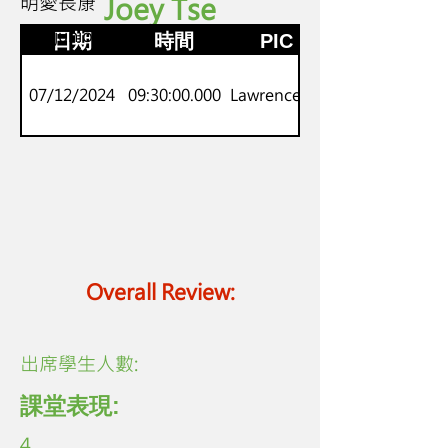
明愛長康
Joey Tse
K2
劍橋juniors
日期
時間
PIC
07/12/2024
09:30:00.000
Lawrence Lo
Overall Review:
​出席學生人數:
課堂表現:
4