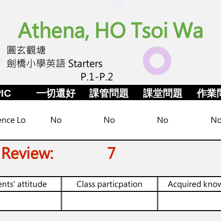
Athena, HO Tsoi Wa
圓玄觀塘
劍橋小學英語 Starters
P.1-P.2
IC
一切還好
課管問題
課堂問題
作業
ence Lo
No
No
No
N
 Review:
7
nts' attitude
Class particpation
Acquired kno