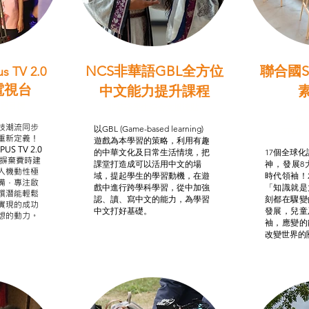
NCS非華語GBL全方位
聯合國S
s TV 2.0
電視台
中文能力提升課程
學習目標
非華語學生綜合支援津貼
智
我的
技潮流同步
以GBL (Game-based learning)
STE
重新定義！
遊戲為本學習的策略，利用有趣
US TV 2.0
的中華文化及日常生活情境，把
17個全球化議
，摒棄費時建
課堂打造成可以活用中文的場
神，發展8
人機動性極
域，提起學生的學習動機，在遊
時代領袖！
備，專注啟
戲中進行跨學科學習，從中加強
「知識就是
譔潛能輕鬆
認、讀、寫中文的能力，為學習
刻都在驟變
實現的成功
中文打好基礎。
發展，兒童
想的動力。
袖，應變的
改變世界的