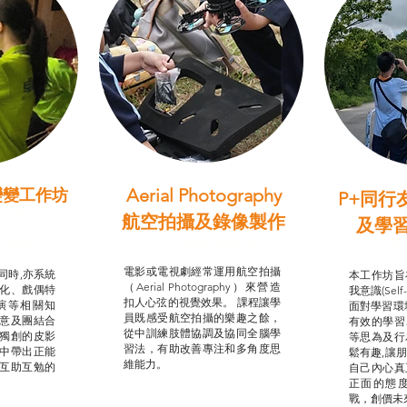
Aerial Photography
變變工作坊
P+同行
習（普通
航空拍攝及錄像製作
及學
STEAM跨學科學習目標
支援津貼
我的
電影或電視劇經常運用航空拍攝
同時,亦系統
本工作坊旨
（Aerial Photography）來營造
化、戲偶特
我意識(Self
扣人心弦的視覺效果。 課程讓學
演等相關知
面對學習環
員既感受航空拍攝的樂趣之餘，
意及團結合
有效的學習
從中訓練肢體協調及協同全腦學
獨創的皮影
等思為及行
習法，有助改善專注和多角度思
中帶出正能
鬆有趣,讓
維能力。
互助互勉的
自己內心真
正面的態
戰，創價未