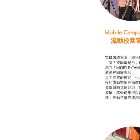
Mobile Campu
流動校園
STEAM跨學科
突破傳統界限，與科
，為「校園電視台」
創立「MOBILE CAMP
流動校園電視台 」
立工作室的模式，引
強的流動智能拍攝裝
發學員的共通能力，
發揮，感受創想得以
感，推動持續表達創