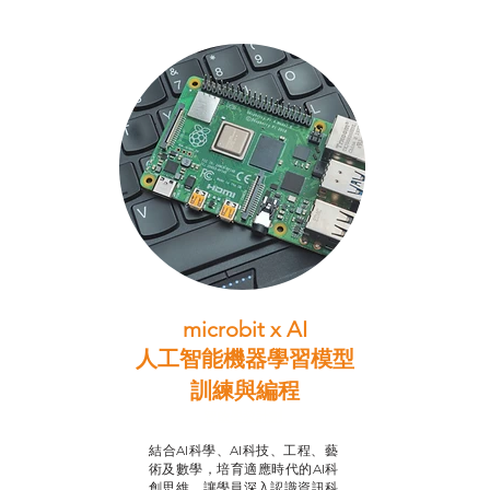
microbit x AI
人工智能機器學習模型
訓練與
編程
智啟學教計劃
結合AI科學、AI科技、工程、藝
術及數學，培育適應時代的AI科
創思維，讓學員深入認識資訊科