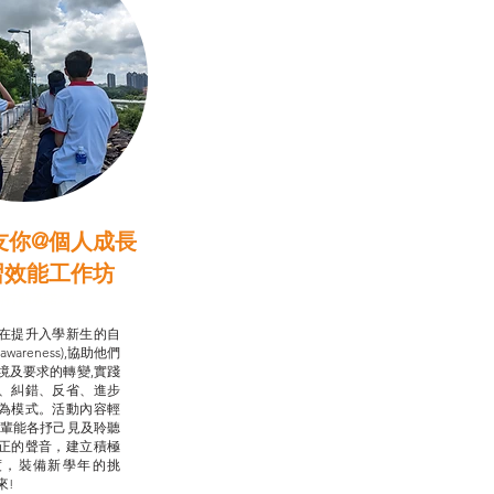
友你@個人成長
習效能工作坊
行動承諾2.0
在提升入學新生的自
-awareness),協助他們
境及要求的轉變,實踐
、糾錯、反省、進步
為模式。活動內容輕
朋輩能各抒己見及聆聽
正的聲音，建立積極
度，裝備新學年的挑
來!