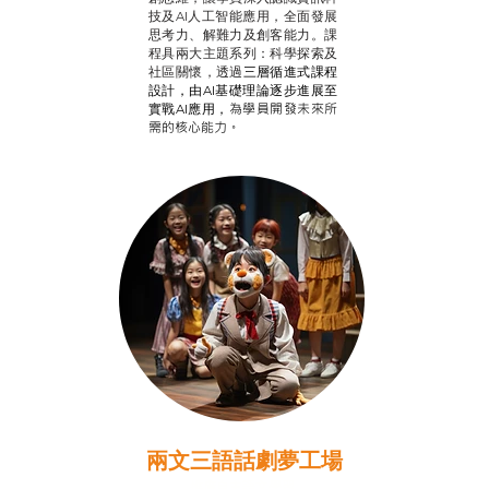
技及AI人工智能應用，全面發展
思考力、解難力及創客能力。課
程具兩大主題系列：科學探索及
社區關懷，透過
三層循進式課程
設計，
由AI基礎理論逐步進展至
為學員開發未來所
實戰AI應用，
需的核心能力。
兩文三語話劇夢工場
推廣自主語文學習