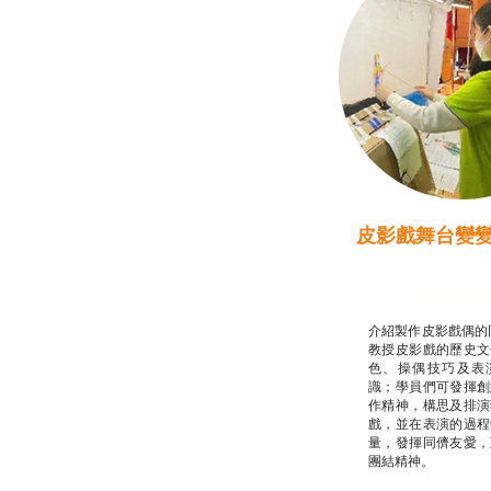
皮影戲舞台變
推廣自主語文學
話）
非華語學生綜合
介紹製作皮影戲偶的
教授皮影戲的歷史文
色、操偶技巧及表
識；學員們可發揮創
作精神，構思及排演
戲，並在表演的過程
量，發揮同儕友愛，
團結精神。