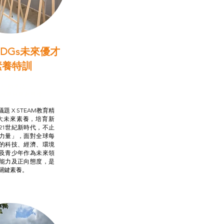
DGs未來優才
素養特訓
啟學教計劃
行動承諾2.0
AM跨學科學習目標
題 X STEAM教育精
大未來素養，培育新
21世紀新時代，不止
力量」，面對全球每
的科技、經濟、環境
及青少年作為未來領
能力及正向態度，是
關鍵素養。