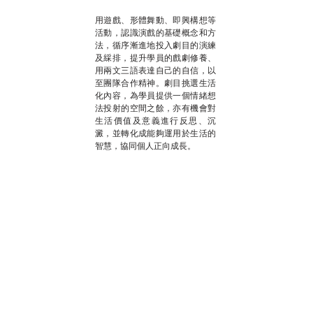
用遊戲、形體舞動、即興構想等
活動，認識演戲的基礎概念和方
法，循序漸進地投入劇目的演練
及綵排，提升學員的戲劇修養、
用兩文三語表達自己的自信，以
至團隊合作精神。劇目挑選生活
化內容，為學員提供一個情緒想
法投射的空間之餘，亦有機會對
生活價值及意義進行反思、沉
澱，並轉化成能夠運用於生活的
智慧，協同個人正向成長。