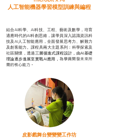
人工智能機器學習模型訓練與
編程
智啟學教計劃
結合AI科學、AI科技、工程、藝術及數學，培育
適應時代的AI科創思維，讓學員深入認識資訊科
技及AI人工智能應用，全面發展思考力、解難力
及創客能力。課程具兩大主題系列：科學探索及
社區關懷，透過
三層循進式課程設計，
由AI基礎
為學員開發未來所
理論逐步進展至實戰AI應用，
需的核心能力。
皮影戲舞台變變變工作坊