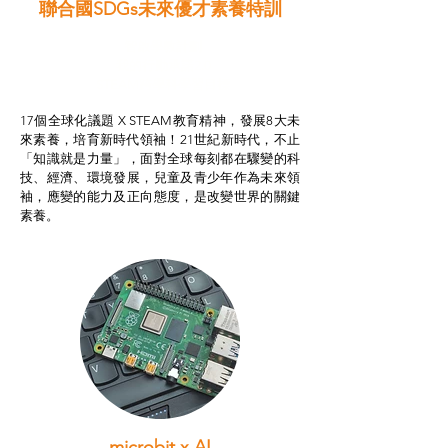
聯合國SDGs未來優才素養特訓
智啟學教計劃
我的行動承諾2.0
STEAM跨學科學習目標
17個全球化議題 X STEAM教育精神，發展8大未
來素養，培育新時代領袖！21世紀新時代，不止
「知識就是力量」，面對全球每刻都在驟變的科
技、經濟、環境發展，兒童及青少年作為未來領
袖，應變的能力及正向態度，是改變世界的關鍵
素養。
microbit x AI