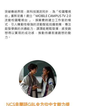
STEAM跨學科學習目標
突破傳統界限，與科技潮流同步 ，為「校園電視
台」重新定義！創立「MOBILE CAMPUS TV 2.0
流動校園電視台 」，摒棄費時建立工作室的模
式，引人機動性極強的流動智能拍攝裝備，專注
啟發學員的共通能力，譔潛能輕鬆發揮，感受創
想得以實現的成功感，推動持續表達創想的動
力。
NCS非華語GBL全方位中文能力提