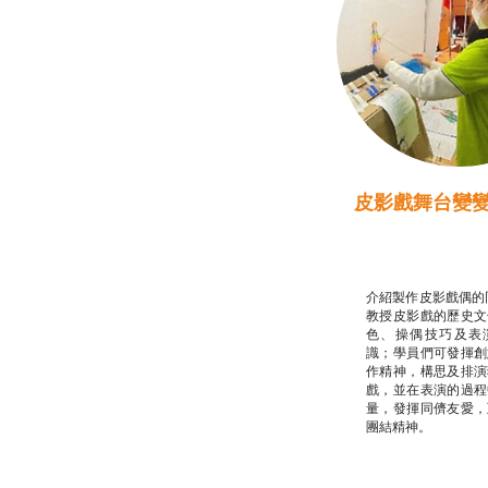
皮影戲舞台變
推廣自主語文學
話）
非華語學生綜合
介紹製作皮影戲偶的
教授皮影戲的歷史文
色、操偶技巧及表
識；學員們可發揮創
作精神，構思及排演
戲，並在表演的過程
量，發揮同儕友愛，
團結精神。