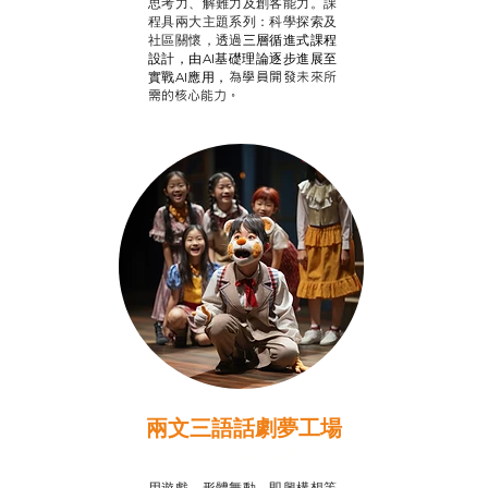
思考力、解難力及創客能力。課
程具兩大主題系列：科學探索及
社區關懷，透過
三層循進式課程
設計，
由AI基礎理論逐步進展至
為學員開發未來所
實戰AI應用，
需的核心能力。
兩文三語話劇夢工場
推廣自主語文學習
用遊戲、形體舞動、即興構想等