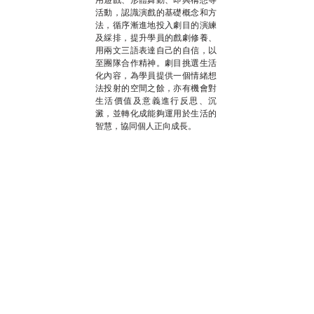
活動，認識演戲的基礎概念和方
法，循序漸進地投入劇目的演練
及綵排，提升學員的戲劇修養、
用兩文三語表達自己的自信，以
至團隊合作精神。劇目挑選生活
化內容，為學員提供一個情緒想
法投射的空間之餘，亦有機會對
生活價值及意義進行反思、沉
澱，並轉化成能夠運用於生活的
智慧，協同個人正向成長。