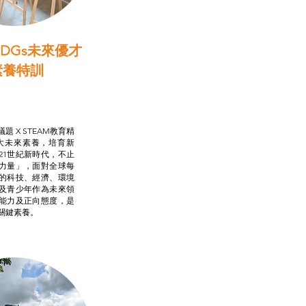
DGs未來優才
素養特訓
啟學教計劃
行動承諾2.0
AM跨學科學習目標
題 X STEAM教育精
大未來素養，培育新
21世紀新時代，不止
力量」，面對全球每
的科技、經濟、環境
及青少年作為未來領
能力及正向態度，是
關鍵素養。