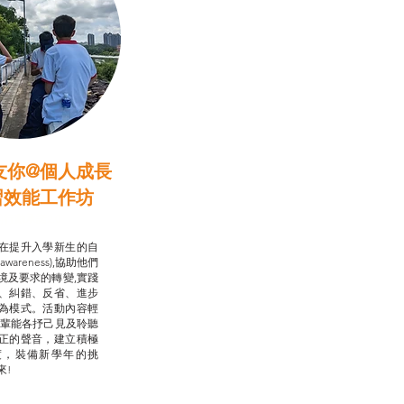
友你@個人成長
習效能工作坊
行動承諾2.0
在提升入學新生的自
-awareness),協助他們
境及要求的轉變,實踐
、糾錯、反省、進步
為模式。活動內容輕
朋輩能各抒己見及聆聽
正的聲音，建立積極
度，裝備新學年的挑
來!