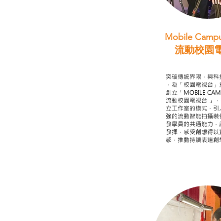
Mobile Campu
流動校園
STEAM跨學科
突破傳統界限，與科
，為「校園電視台」
創立「MOBILE CAMP
流動校園電視台 」
立工作室的模式，引
強的流動智能拍攝裝
發學員的共通能力，
發揮，感受創想得以
感，推動持續表達創