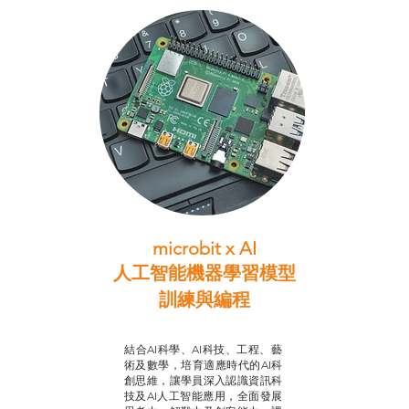
microbit x AI
人工智能機器學習模型
訓練與
編程
智啟學教計劃
結合AI科學、AI科技、工程、藝
術及數學，培育適應時代的AI科
創思維，讓學員深入認識資訊科
技及AI人工智能應用，全面發展