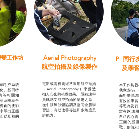
Aerial Photography
變變工作坊
P+同行
習（普通
航空拍攝及錄像製作
及學
STEAM跨學科學習目標
支援津貼
我的
電影或電視劇經常運用航空拍攝
同時,亦系統
本工作坊旨
（Aerial Photography）來營造
化、戲偶特
我意識(Self
扣人心弦的視覺效果。 課程讓學
演等相關知
面對學習環
員既感受航空拍攝的樂趣之餘，
意及團結合
有效的學習
從中訓練肢體協調及協同全腦學
獨創的皮影
等思為及行
習法，有助改善專注和多角度思
中帶出正能
鬆有趣,讓
維能力。
互助互勉的
自己內心真
正面的態
戰，創價未