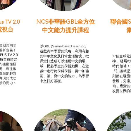
NCS非華語GBL全方位
聯合國S
s TV 2.0
電視台
中文能力提升課程
學習目標
非華語學生綜合支援津貼
智
我的
技潮流同步
以GBL (Game-based learning)
STE
重新定義！
遊戲為本學習的策略，利用有趣
US TV 2.0
的中華文化及日常生活情境，把
17個全球化議
，摒棄費時建
課堂打造成可以活用中文的場
神，發展8
人機動性極
域，提起學生的學習動機，在遊
時代領袖！
備，專注啟
戲中進行跨學科學習，從中加強
「知識就是
譔潛能輕鬆
認、讀、寫中文的能力，為學習
刻都在驟變
實現的成功
中文打好基礎。
發展，兒童
想的動力。
袖，應變的
改變世界的