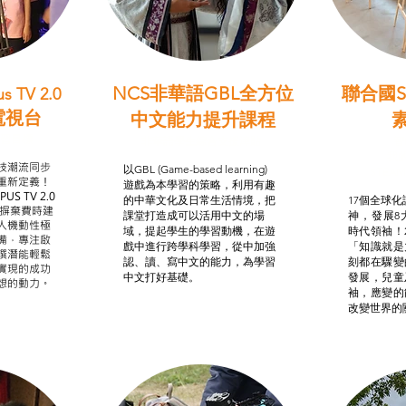
NCS非華語GBL全方位
聯合國S
s TV 2.0
電視台
中文能力提升課程
學習目標
非華語學生綜合支援津貼
智
我的
技潮流同步
以GBL (Game-based learning)
STE
重新定義！
遊戲為本學習的策略，利用有趣
US TV 2.0
的中華文化及日常生活情境，把
17個全球化議
，摒棄費時建
課堂打造成可以活用中文的場
神，發展8
人機動性極
域，提起學生的學習動機，在遊
時代領袖！
備，專注啟
戲中進行跨學科學習，從中加強
「知識就是
譔潛能輕鬆
認、讀、寫中文的能力，為學習
刻都在驟變
實現的成功
中文打好基礎。
發展，兒童
想的動力。
袖，應變的
改變世界的