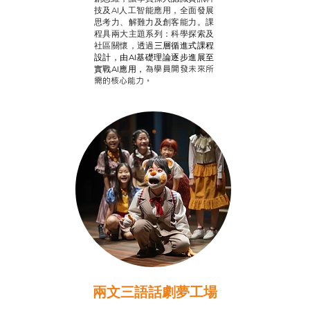
技及AI人工智能應用，全面發展
思考力、解難力及創客能力。課
程具兩大主題系列：科學探索及
社區關懷，透過
三層循進式課程
設計，
由AI基礎理論逐步進展至
為學員開發未來所
實戰AI應用，
需的核心能力。
兩文三語話劇夢工場
推廣自主語文學習