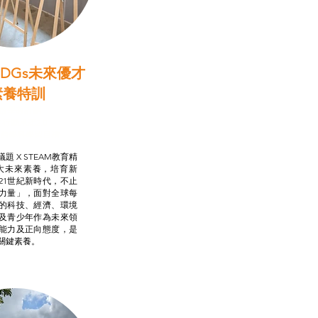
DGs未來優才
素養特訓
啟學教計劃
行動承諾2.0
AM跨學科學習目標
題 X STEAM教育精
大未來素養，培育新
21世紀新時代，不止
力量」，面對全球每
的科技、經濟、環境
及青少年作為未來領
能力及正向態度，是
關鍵素養。