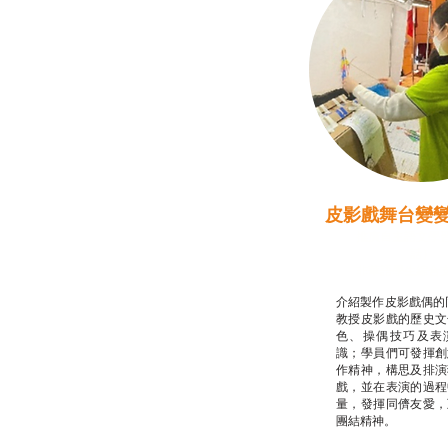
皮影戲舞台變
推廣自主語文學
話）
非華語學生綜合
介紹製作皮影戲偶的
教授皮影戲的歷史文
色、操偶技巧及表
識；學員們可發揮創
作精神，構思及排演
戲，並在表演的過程
量，發揮同儕友愛，
團結精神。