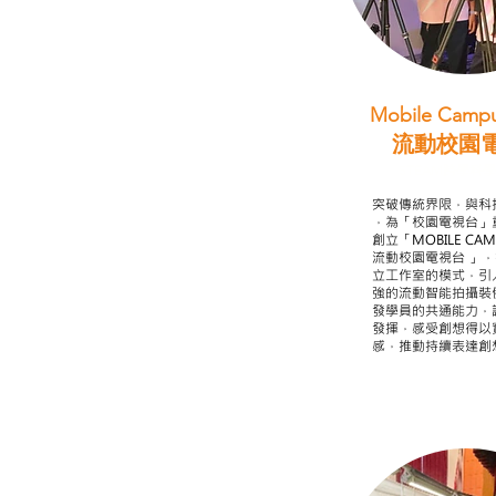
Mobile Campu
流動校園
STEAM跨學科
突破傳統界限，與科
，為「校園電視台」
創立「MOBILE CAMP
流動校園電視台 」
立工作室的模式，引
強的流動智能拍攝裝
發學員的共通能力，
發揮，感受創想得以
感，推動持續表達創