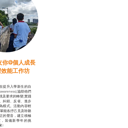
友你@個人成長
習效能工作坊
行動承諾2.0
在提升入學新生的自
-awareness),協助他們
境及要求的轉變,實踐
、糾錯、反省、進步
為模式。活動內容輕
朋輩能各抒己見及聆聽
正的聲音，建立積極
度，裝備新學年的挑
來!