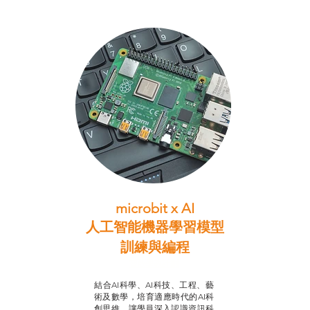
microbit x AI
人工智能機器學習模型
訓練與
編程
智啟學教計劃
結合AI科學、AI科技、工程、藝
術及數學，培育適應時代的AI科
創思維，讓學員深入認識資訊科