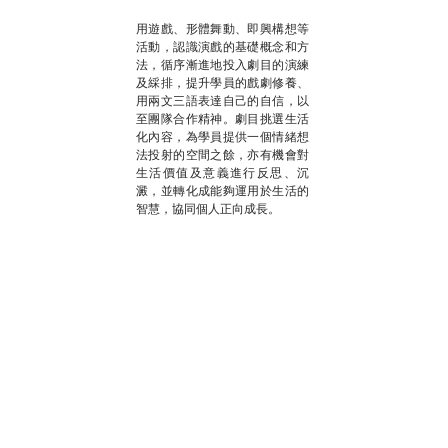
用遊戲、形體舞動、即興構想等
活動，認識演戲的基礎概念和方
法，循序漸進地投入劇目的演練
及綵排，提升學員的戲劇修養、
用兩文三語表達自己的自信，以
至團隊合作精神。劇目挑選生活
化內容，為學員提供一個情緒想
法投射的空間之餘，亦有機會對
生活價值及意義進行反思、沉
澱，並轉化成能夠運用於生活的
智慧，協同個人正向成長。