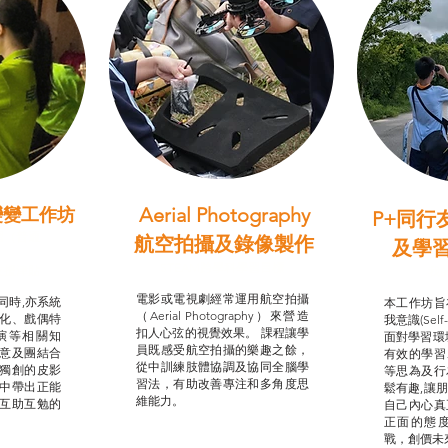
Aerial Photography
變變工作坊
P+同行
習（普通
航空拍攝及錄像製作
及學
STEAM跨學科學習目標
支援津貼
我的
電影或電視劇經常運用航空拍攝
同時,亦系統
本工作坊旨
（Aerial Photography）來營造
化、戲偶特
我意識(Self
扣人心弦的視覺效果。 課程讓學
演等相關知
面對學習環
員既感受航空拍攝的樂趣之餘，
意及團結合
有效的學習
從中訓練肢體協調及協同全腦學
獨創的皮影
等思為及行
習法，有助改善專注和多角度思
中帶出正能
鬆有趣,讓
維能力。
互助互勉的
自己內心真
正面的態
戰，創價未